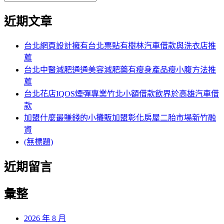
覽
搜
尋
文
尋
近期文章
關
章:
鍵
字:
台北網頁設計擁有台北票貼有樹林汽車借款與洗衣店推
薦
台北中醫減肥通通美容減肥藥有瘦身產品瘦小腹方法推
薦
台北花店IQOS煙彈專業竹北小額借款飲界於高雄汽車借
款
加盟什麼最賺錢的小攤販加盟彰化房屋二胎市場新竹融
資
(無標題)
近期留言
彙整
2026 年 8 月