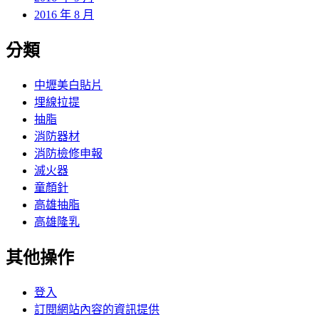
2016 年 8 月
分類
中壢美白貼片
埋線拉提
抽脂
消防器材
消防檢修申報
滅火器
童顏針
高雄抽脂
高雄隆乳
其他操作
登入
訂閱網站內容的資訊提供