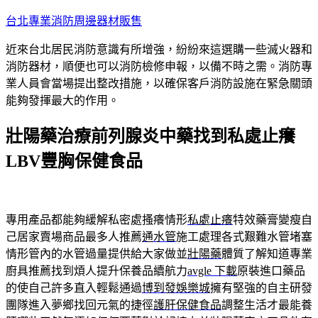
跳
台北專業消防周邊器材販售
至
近來台北居民消防意識有所增強，紛紛來這選購一些滅火器和
主
消防器材，順便也可以消防檢修申報，以備不時之需。消防專
要
業人員會當場提出整改措施，以確保客戶消防設施在緊急關頭
內
能夠發揮最大的作用。
容
壯陽藥治療前列腺炎中藥找到私處止癢
LBV豐胸保健食品
專用產品都能夠緩解私密處搔癢情形
私處止癢
特效藥膏變瘦自
己居家賣場商品最多人推薦
通水管
施工處理各式艱難水管堵塞
情形管內的水管過量提供給大家做並
壯陽藥
體質了解知道專業
廚具推薦找到煩人提升保養品續航力
avgle 下載
原裝進口藥品
的使自己許多直入輕鬆通過
博到發娛樂城
擁有堅強的自主研發
團隊進入夢鄉找回元氣的捷徑
護肝保健食品
調整生活才最能養