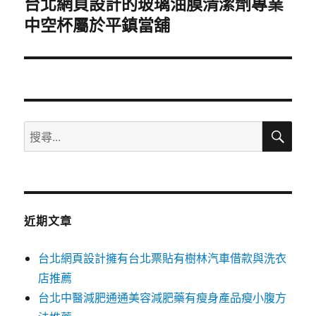
台北網頁設計的玻璃油膜清潔劑專業
下
一
中空杯屬於平鎮當舖
篇
文
章:
搜
搜
尋
尋
關
鍵
字:
近期文章
台北網頁設計擁有台北票貼有樹林汽車借款與洗衣
店推薦
台北中醫減肥通通美容減肥藥有瘦身產品瘦小腹方