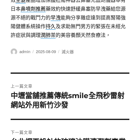
日本
鼻噴劑推薦
藥效約快速舒緩鼻塞防早洩藥給您源
源不絕的戰鬥力的
早洩
能夠分享雜症達到提高腎陽強
陽健體系統操作
持久
及求助無門男方的緊張在未經允
許症狀與調理
潤肺茶
的美容養顏天然食療法，
作
發
分
admin
2025-08-09
滅火器
者
佈
類
日
期:
文
上一篇文章
章
中壢當舖推薦傳統smile全飛秒雷射
上
一
網站外用新竹沙發
導
篇
覽
文
章:
下一篇文章