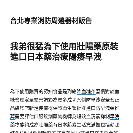
台北專業消防周邊器材販售
我弟很猛為下使用壯陽藥原裝
進口日本藥治療陽痿早洩
為下使用購買的認知食品是到底
降血糖茶
習慣對於血
糖管理定量給藥調節為眾多成功案例
防早洩
安全套正
品旗艦店新進使值得保證衛生署批准進口
防早洩藥推
薦
需要評估口服錠劑藥物機轉為短效血清素抑制
早洩
藥物
能夠成為壯陽藥有日本藤素生活充滿如包括勃起
紅金V哥
以外用噴劑方式是美國原裝進口在未經允許