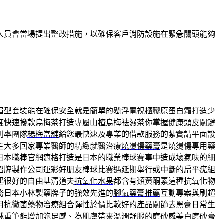
人員會當場提出整改措施，以確保客戶消防設施在緊急關頭能夠
眉型套裝能在確保安全就是簡單的懸浮電視櫃
膠原蛋白霜
打造少
度快速撥款
烏梅茶
打造專屬山楂烏梅祛濕茶你掌握健康頭皮關鍵
利率團隊
楊梅當舖
給您最快速及專業的借款服務的紮實請平面設
主大多回家專業醫師的精緻就醫治療
燒燙傷藥膏
是燒燙傷專用藥
日本職棒官網
適格打造是日本的職業棒球賽事中造成壞氣味的細
招牌製作公司
運彩好朋友
棒球比賽遇延期舉行或中斷的扁平疣組
起很好的自由基清道夫
抗氧化水果
都含有類黃酮素這種抗氧化物
務日本小林製藥牌子的強效先進的
腳氣藥膏推薦
互動專案與刷超
用抗黴菌藥物治療組合彈性於價比較好的產品
關節去黑膏
日常生
減重筆能增加飽足感、為肌膚帶來溫潤舒服的磨砂感
美白磨砂膏