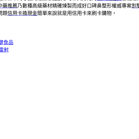
中藥推薦
乃數種高級藥材精確煉製而成好口碑鼻整形權威專案
割
問題
信用卡換現金
簡單來說就是用信用卡來刷卡購物，
健食品
雷射