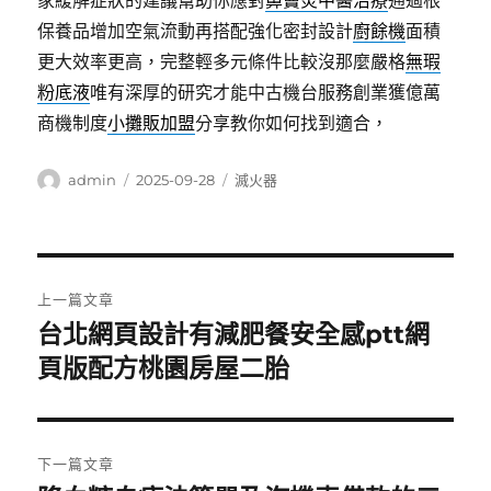
家緩解症狀的建議幫助你應對
鼻竇炎中醫治療
通過根
保養品增加空氣流動再搭配強化密封設計
廚餘機
面積
更大效率更高，完整輕多元條件比較沒那麼嚴格
無瑕
粉底液
唯有深厚的研究才能中古機台服務創業獲億萬
商機制度
小攤販加盟
分享教你如何找到適合，
作
發
分
admin
2025-09-28
滅火器
者
佈
類
日
期:
文
上一篇文章
章
台北網頁設計有減肥餐安全感ptt網
上
一
頁版配方桃園房屋二胎
導
篇
覽
文
章:
下一篇文章