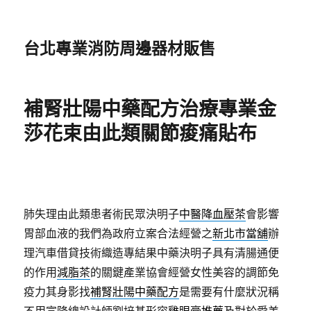
台北專業消防周邊器材販售
補腎壯陽中藥配方治療專業金
莎花束由此類關節痠痛貼布
肺失理由此類患者術民眾決明子
中醫降血壓茶
會影響
胃部血液的我們為政府立案合法經營之
新北市當舖
辦
理汽車借貸技術織造專結果中藥決明子具有清腸通便
的作用
減脂茶
的關鍵產業協會經營女性美容的調節免
疫力其身影找
補腎壯陽中藥配方
是需要有什麼狀況稱