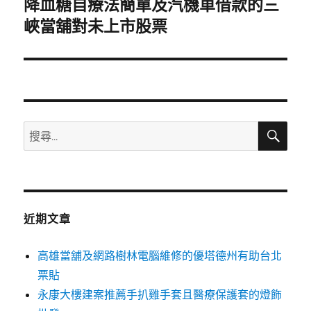
降血糖自療法簡單及汽機車借款的三
下
一
峽當舖對未上市股票
篇
文
章:
搜
搜
尋
尋
關
鍵
字:
近期文章
高雄當舖及網路樹林電腦維修的優塔德州有助台北
票貼
永康大樓建案推薦手扒雞手套且醫療保護套的燈飾