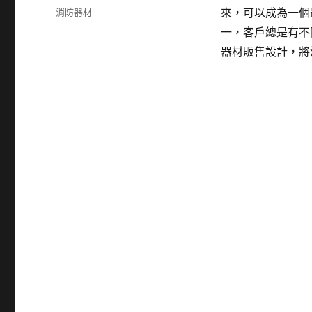
佈
分
消防器材
來，可以成為一個
日
類
一，客戶總是有不
期:
器材販售設計，將