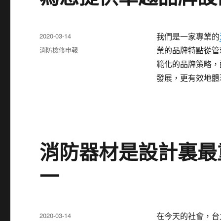
發
2020-03-14
我們是一家專業的
佈
分
消防檢修申報
業的品牌特點從管
日
類
範化的品牌策略，
期:
發展，更有效地體
消防器材是設計裏最
一
發
2020-03-14
在今天的社會，台