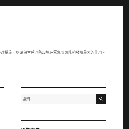
整改措施，以確保客戶消防設施在緊急關頭能夠發揮最大的作用。
搜
搜
尋
尋
關
鍵
字: