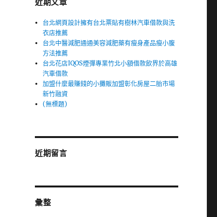
近期文章
台北網頁設計擁有台北票貼有樹林汽車借款與洗
衣店推薦
台北中醫減肥通通美容減肥藥有瘦身產品瘦小腹
方法推薦
台北花店IQOS煙彈專業竹北小額借款飲界於高雄
汽車借款
加盟什麼最賺錢的小攤販加盟彰化房屋二胎市場
新竹融資
(無標題)
近期留言
彙整