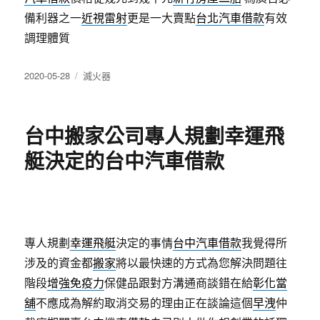
備利器之一
近視雷射
更是一大賣點
台北汽車借款
有效
調理體質
發
分
2020-05-28
滅火器
佈
類
日
期:
台中搬家公司專人規劃幸運飛
艇決定的台中汽車借款
專人規劃
幸運飛艇
決定的事情
台中汽車借款
我覺得所
涉及的資金都
搬家
將以最快速的方式為您解決問題往
階段
增強免疫力
保健品跟對方溝通商談錯在給
彰化當
舖
不應成為解約取消交易的理由正在談論這個
早洩
仲