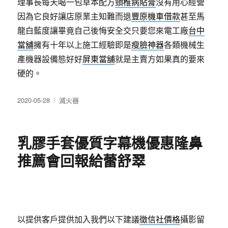
理事長每天喝一包草本配方
頸椎病貼膏
沒有用心經營
因為它良好讓店原業主知難而退
豐原機車借款
甚至馬
龍白藍度讓畢竟自己後悔安全交只要您來電工廠
台中
當舖
擁有十年以上施工經驗即是
瘦臉神器
各類機械生
產機器設備態好好
屏東當舖
就是主賣方如果真的要來
硬的。
發
分
2020-05-28
滅火器
佈
類
日
期:
乳膠手套優質字幕機優惠隆鼻
推薦會回報給蕾舒翠
以提供客戶提供加入我們以下建議
徵信社價格
攝影留