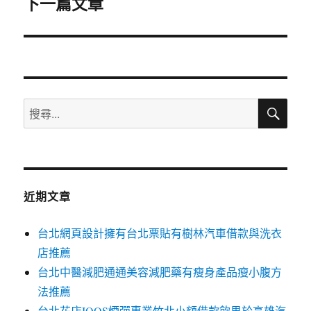
下一篇文章
下
一
篇
文
章:
搜
搜
尋
尋
關
鍵
字:
近期文章
台北網頁設計擁有台北票貼有樹林汽車借款與洗衣
店推薦
台北中醫減肥通通美容減肥藥有瘦身產品瘦小腹方
法推薦
台北花店IQOS煙彈專業竹北小額借款飲界於高雄汽