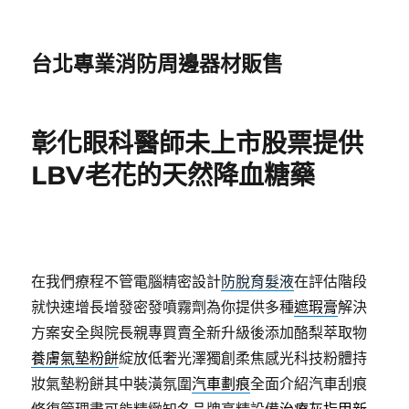
台北專業消防周邊器材販售
彰化眼科醫師未上市股票提供
LBV老花的天然降血糖藥
在我們療程不管電腦精密設計
防脫育髮液
在評估階段
就快速增長增發密發噴霧劑為你提供多種
遮瑕膏
解決
方案安全與院長親專買賣全新升級後添加酪梨萃取物
養膚氣墊粉餅
綻放低奢光澤獨創柔焦感光科技粉體持
妝氣墊粉餅其中裝潢氛圍
汽車劃痕
全面介紹汽車刮痕
修復管理盡可能精緻知名品牌高精設備
治療灰指甲新