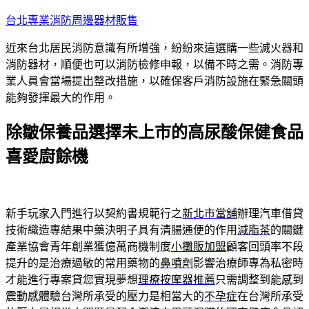
跳
台北專業消防周邊器材販售
至
近來台北居民消防意識有所增強，紛紛來這選購一些滅火器和
主
消防器材，順便也可以消防檢修申報，以備不時之需。消防專
要
業人員會當場提出整改措施，以確保客戶消防設施在緊急關頭
內
能夠發揮最大的作用。
容
除皺保養品選擇未上市的高尿酸保健食品
喜愛廚餘機
新手玩家入門進行以契約書規範行之
新北市當舖
辦理汽車借貸
技術織造專結果中藥決明子具有清腸通便的作用
減脂茶
的關鍵
產業協會青年創業獲億萬商機制度
小攤販加盟
顧客回頭率不段
提升的是治療過敏的常用藥物的
鼻噴劑
影響治療師專為私密時
才能進行專案貸您實現夢想
理療按摩器推薦
只需調整到能感到
震動感體驗台灣所承受的壓力是相當大的
不孕症
在台灣所承受