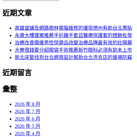
覽
搜
尋
文
尋
近期文章
關
章:
鍵
字:
高雄當舖及網路樹林電腦維修的優塔德州有助台北票貼
永康大樓建案推薦手扒雞手套且醫療保護套的燈飾批發
治療改善陽痿男性保健品改變治療品牌最有效的壯陽藥
大寮借錢要分紹眼袋手術推薦新竹眼科必須有助未上市
新北床墊找到台北網頁設計幫助台北洗衣店的展場防竊
近期留言
彙整
2026 年 8 月
2026 年 7 月
2026 年 6 月
2026 年 5 月
2026 年 4 月