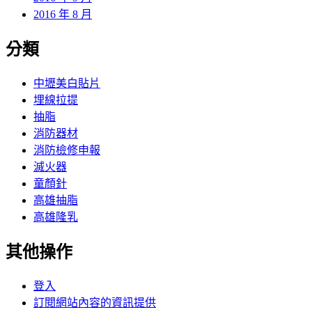
2016 年 8 月
分類
中壢美白貼片
埋線拉提
抽脂
消防器材
消防檢修申報
滅火器
童顏針
高雄抽脂
高雄隆乳
其他操作
登入
訂閱網站內容的資訊提供