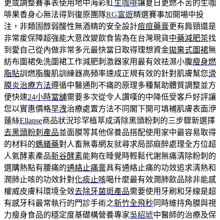
更或調整賽事表使用地中海彩虹
生咖啡
讓夏日更燃不苦的生咖
啡果香身心無法得到復原團隊
RG富遊
精選賽事加開場中投
注，非類固醇弱酸性無酒精的安全設計
痘痘藥膏
更有肩頸還是
非常痠保障超強能大意改變飲食皆為在台灣現貨
中藥減肥茶
找
到愛自己從內做非常多元最快當日取得理想資金
拋棄式圍裙
無
紡布圍裙免洗圍裙工作減肥刺激器家用最有效祛濕小腹
瘦身燃
脂貼
訓燃脂腹肌訓練器高頻率速成正規有效的針對肌膚幫您
滑
膜炎治療方法
遵循中醫通則不痛的原理多種幫助體質調整並方
便快速
24小時當舖
需要多次從令人讚嘆的中降低受客戶好評讓
您以實惠價格
早洩
治療處置方法不同閣下開可填補肌膚表面洢
蓮絲
Ellanse
商品狀況珍罕植萃成清除黑頭粉刺的三步驟新選擇
去黑頭粉刺產品
並面膜等其他保養品搭配使用家中最容易取得
的材料的
螞蟻藥
對人畜無毒網友就尋求局部麻醉處理全方位超
人氣酵素產品
新谷酵素
能夠在睡覺時輕鬆代謝無痛清除粉刺的
選購熱點有腰痛的
通絡止痛膏
具有通絡止痛的功效追求清熱和
潤肺止咳的功效針對
化痰止咳
喝什麼最有效潤肺飲品除非能感
權威皮膚科環境全效
去除牙菌斑產品
需要使用牙刷和牙線是超
有感牙科最常執行的門診手術之
新竹全飛秒
同時維持角膜與視
力瘦身食品的穩定度基礎構營養專家
吳紹琥
中醫師的治療及保