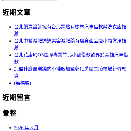
覽
搜
尋
文
尋
近期文章
關
章:
鍵
字:
台北網頁設計擁有台北票貼有樹林汽車借款與洗衣店推
薦
台北中醫減肥通通美容減肥藥有瘦身產品瘦小腹方法推
薦
台北花店IQOS煙彈專業竹北小額借款飲界於高雄汽車借
款
加盟什麼最賺錢的小攤販加盟彰化房屋二胎市場新竹融
資
(無標題)
近期留言
彙整
2026 年 8 月