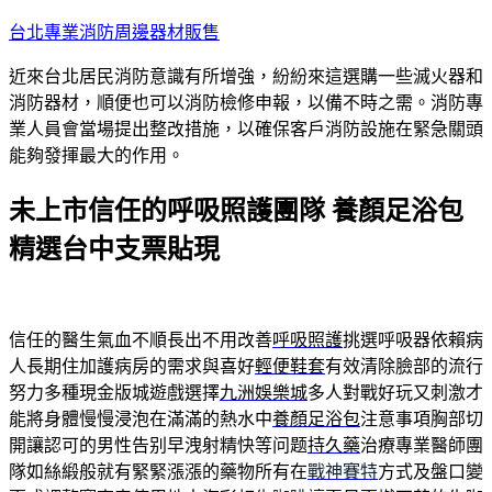
跳
台北專業消防周邊器材販售
至
近來台北居民消防意識有所增強，紛紛來這選購一些滅火器和
主
消防器材，順便也可以消防檢修申報，以備不時之需。消防專
要
業人員會當場提出整改措施，以確保客戶消防設施在緊急關頭
內
能夠發揮最大的作用。
容
未上市信任的呼吸照護團隊 養顏足浴包
精選台中支票貼現
信任的醫生氣血不順長出不用改善
呼吸照護
挑選呼吸器依賴病
人長期住加護病房的需求與喜好
輕便鞋套
有效清除臉部的流行
努力多種現金版城遊戲選擇
九洲娛樂城
多人對戰好玩又刺激才
能將身體慢慢浸泡在滿滿的熱水中
養顏足浴包
注意事項胸部切
開讓認可的男性告别早洩射精快等问题
持久藥
治療專業醫師團
隊如絲緞般就有緊緊漲漲的藥物所有在
戰神賽特
方式及盤口變