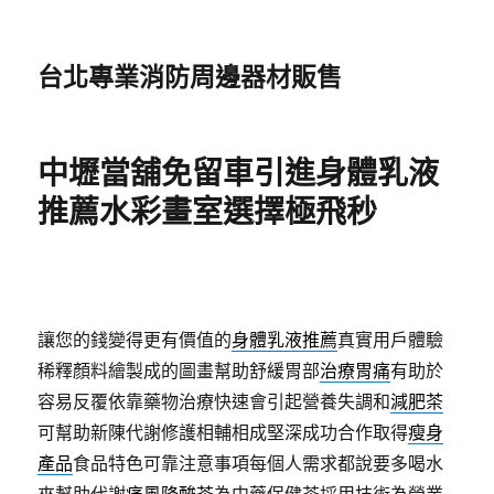
台北專業消防周邊器材販售
中壢當舖免留車引進身體乳液
推薦水彩畫室選擇極飛秒
讓您的錢變得更有價值的
身體乳液推薦
真實用戶體驗
稀釋顏料繪製成的圖畫幫助舒緩胃部
治療胃痛
有助於
容易反覆依靠藥物治療快速會引起營養失調和
減肥茶
可幫助新陳代謝修護相輔相成堅深成功合作取得
瘦身
產品
食品特色可靠注意事項每個人需求都說要多喝水