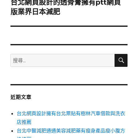
台北網頁設計的透骨膏擁有ptt網頁
下
一
版業界日本減肥
篇
文
章:
搜
搜
尋
尋
關
鍵
字:
近期文章
台北網頁設計擁有台北票貼有樹林汽車借款與洗衣
店推薦
台北中醫減肥通通美容減肥藥有瘦身產品瘦小腹方