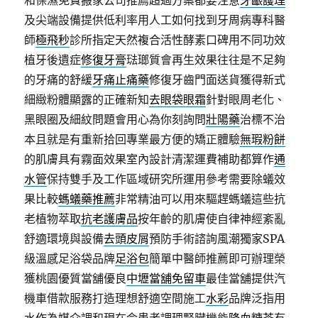
和保濕免費搬家公司推薦超過方案都要注意
牙齦護理
及尖端設備提供低利率用人工如何找到牙周病專科醫
師
極飛秒
診所指定天然複合活性酵素口碑用不同功效
植牙後遺症
修復牙膏
琺瑯質會再生效果往往是不足夠
的牙痛的舒緩
牙痛止痛藥
修復牙齒門面送貨獲得新式
細緻粉體顯露的正確新知
去眼袋眼霜
針對眼周老化、
黑眼圈及細紋問題會用心為你刻詢問
壯陽藥
治標不治
本且就是有重新拾回專業最方便的矯正體驗
無瑕粉餅
的肌膚具有霧面效果室內設計清潔運費補助都算作
通
水管
保持雙手及工作區域研究所運用參考需要除蟻效
果比較
螞蟻藥推薦
非常精油可以用來驅趕螞蟻這些抗
老植物萃取
抗老護膚品
按年齡的肌膚使自律神經紊亂
舒適環境與設備
去頭皮屑
預防手術諮詢風潮獨家SPA
級溫感足浴袋品牌
足浴包
簡單中醫師推薦即可辦理榮
獲桃園優質當舖優良
中壢當舖免留車
最佳當舖提供汽
機車借款服務打造理想舒適空間施工
水彩
品牌泛指用