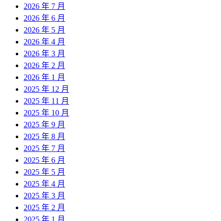
2026 年 7 月
2026 年 6 月
2026 年 5 月
2026 年 4 月
2026 年 3 月
2026 年 2 月
2026 年 1 月
2025 年 12 月
2025 年 11 月
2025 年 10 月
2025 年 9 月
2025 年 8 月
2025 年 7 月
2025 年 6 月
2025 年 5 月
2025 年 4 月
2025 年 3 月
2025 年 2 月
2025 年 1 月