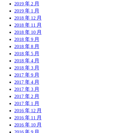
2019 年 2 月
2019 年 1 月
2018 年 12 月
2018 年 11 月
2018 年 10 月
2018 年 9 月
2018 年 8 月
2018 年 5 月
2018 年 4 月
2018 年 3 月
2017 年 9 月
2017 年 4 月
2017 年 3 月
2017 年 2 月
2017 年 1 月
2016 年 12 月
2016 年 11 月
2016 年 10 月
2016 年 9 月