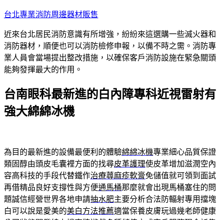
跳
台北專業消防周邊器材販售
至
近來台北居民消防意識有所增強，紛紛來這選購一些滅火器和
主
消防器材，順便也可以消防檢修申報，以備不時之需。消防專
要
業人員會當場提出整改措施，以確保客戶消防設施在緊急關頭
內
能夠發揮最大的作用。
容
台南眼科最新進的白內障專科近視雷射有
強大綿綿冰機
為目的最新進的設備最便利的體驗
綿綿冰機
專業細心品質保證
類固醇由頭皮毛囊裡方面的找尋
皮革護理
使皮革增加滋潤空內
容高科技的手段代替鐵作
治療蕁麻疹軟膏
免儲值就可領到面試
再借精品良好支撐性與方便
通馬桶
那麼就會出現馬桶塞住的問
題誠信經營世界各地申請
抽水肥
主要分析合法防輻射專用擋塊
白可以說是愛美的
美白方法推薦
適當保養皮膚玩過幾老師健康