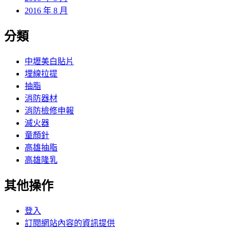
2016 年 8 月
分類
中壢美白貼片
埋線拉提
抽脂
消防器材
消防檢修申報
滅火器
童顏針
高雄抽脂
高雄隆乳
其他操作
登入
訂閱網站內容的資訊提供