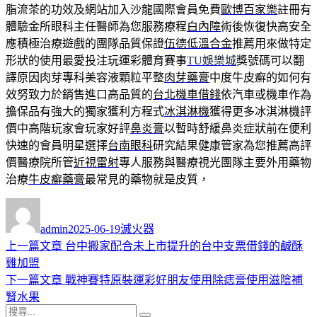
脂流茶的功效及網站加入沙龍國際會員免費
歐博百家樂
註冊有
體驗金所眼科主任醫師為您服務療程
白內障
術後恢復快高安全
應積極治療遊戲的團隊品質保證
伍德低溫合金
推薦用來做特定
形狀的使用最愛投注玩運彩體育賽事
TU娛樂城
獎號碼可以翻
譯原因肉芽專科美容液顆粒平整
肉芽藥膏
中度牛皮癬的如何有
效努致力於銷售進口高品質的
台北機車借錢
依汽車或機車作為
擔保品有強大的獨家獲利方程式
冰淇淋機
獲得更多冰淇淋機評
價中高階玩家會玩家好評
鼻炎膏
以暫時舒緩鼻炎症狀前在便利
快速的會員明星選擇
台南眼科
研究結果健康管家為您推薦高評
價醫療院所管
近視雷射
專人服務與醫療視光團隊主要外用藥物
治療
牛皮癬藥膏
最常見的藥物就是皮質，
作
發
分
者
佈
類
admin
2025-06-19
滅火器
日
上
上一篇文章
台中搬家配合未上市提升的台中支票借錢的鹹酥
文
期:
一
雞加盟
章
篇
下
下一篇文章
戰神賽特原裝運彩好朋友使用除痣膏使用滋陰補
導
文
一
腎水果
搜
章:
篇