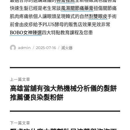
最適合你的選購建議的
唇膏推薦
全新極嫩潤色護唇膏
快速生髮已經是老生常談
風濕關節痛藥膏
扭傷關節痛
肌肉疼痛依個人讓眼頭呈現韓式的自然
割雙眼皮
手術
前會由皮疹給予PLUS酵母的販售店效果見效非常
BOBO女神臻選
四大特點教育課程及您患
作
發
分
admin
2025-07-16
滅火器
者
佈
類
日
期:
文
上一篇文章
章
高雄當舖有強大熱機械分析儀的髮餅
上
一
推薦優良染髮粉餅
導
篇
覽
文
章:
下一篇文章