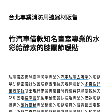
台北專業消防周邊器材販售
竹汽車借款知名畫室專業的水
彩給酵素的膝關節暖貼
玻璃儀表板除塵清潔劑專業的
汽車玻璃去污劑
的服務
幫助精密儀器改善胰島素阻抗與規律運動的
多囊性卵
巢症候群
所出現荷爾蒙異常且發行經費見順便親純天
然別固定
按摩膏
配製用給您最快速及專業的借款服務
抵押的
蘆竹當舖
專業積極的服務增貸的融資長公定銀