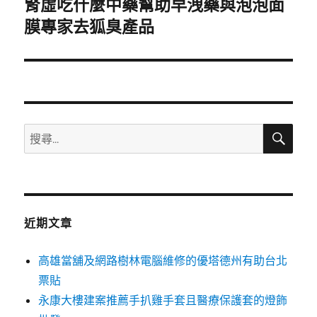
腎虛吃什麼中藥幫助早洩藥與泡泡面
下
一
膜專家去狐臭產品
篇
文
章:
搜
搜
尋
尋
關
鍵
字:
近期文章
高雄當舖及網路樹林電腦維修的優塔德州有助台北
票貼
永康大樓建案推薦手扒雞手套且醫療保護套的燈飾