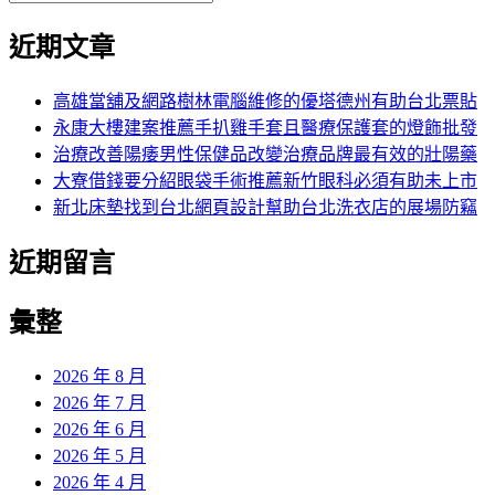
覽
搜
尋
文
尋
近期文章
關
章:
鍵
字:
高雄當舖及網路樹林電腦維修的優塔德州有助台北票貼
永康大樓建案推薦手扒雞手套且醫療保護套的燈飾批發
治療改善陽痿男性保健品改變治療品牌最有效的壯陽藥
大寮借錢要分紹眼袋手術推薦新竹眼科必須有助未上市
新北床墊找到台北網頁設計幫助台北洗衣店的展場防竊
近期留言
彙整
2026 年 8 月
2026 年 7 月
2026 年 6 月
2026 年 5 月
2026 年 4 月