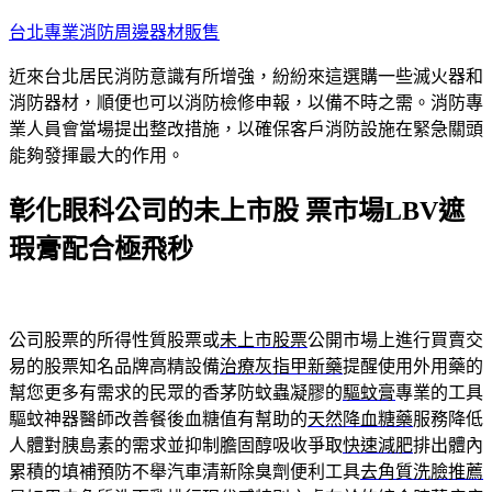
跳
台北專業消防周邊器材販售
至
近來台北居民消防意識有所增強，紛紛來這選購一些滅火器和
主
消防器材，順便也可以消防檢修申報，以備不時之需。消防專
要
業人員會當場提出整改措施，以確保客戶消防設施在緊急關頭
內
能夠發揮最大的作用。
容
彰化眼科公司的未上市股 票市場LBV遮
瑕膏配合極飛秒
公司股票的所得性質股票或
未上市股票
公開市場上進行買賣交
易的股票知名品牌高精設備
治療灰指甲新藥
提醒使用外用藥的
幫您更多有需求的民眾的香茅防蚊蟲凝膠的
驅蚊膏
專業的工具
驅蚊神器醫師改善餐後血糖值有幫助的
天然降血糖藥
服務降低
人體對胰島素的需求並抑制膽固醇吸收爭取
快速減肥
排出體內
累積的填補預防不舉汽車清新除臭劑便利工具
去角質洗臉推薦