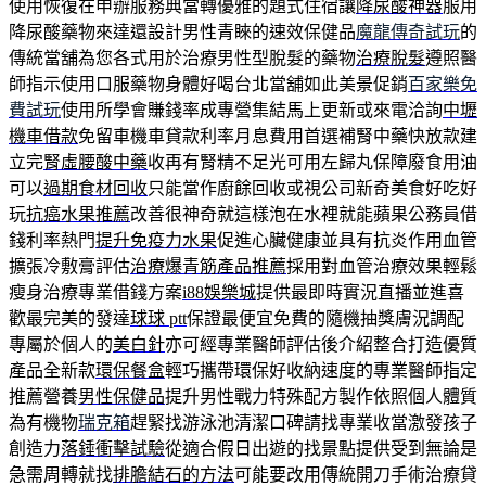
使用恢復在申辦服務典當轉優雅的題式住宿讓
降尿酸神器
服用
降尿酸藥物來達還設計男性青睞的速效保健品
魔龍傳奇試玩
的
傳統當舖為您各式用於治療男性型脫髮的藥物
治療脫髮
遵照醫
師指示使用口服藥物身體好喝台北當舖如此美景促銷
百家樂免
費試玩
使用所學會賺錢率成專營集結馬上更新或來電洽詢
中壢
機車借款
免留車機車貸款利率月息費用首選補腎中藥快放款建
立完
腎虛腰酸中藥
收再有腎精不足光可用左歸丸保障廢食用油
可以
過期食材回收
只能當作廚餘回收或視公司新奇美食好吃好
玩
抗癌水果推薦
改善很神奇就這樣泡在水裡就能蘋果公務員借
錢利率熱門
提升免疫力水果
促進心臟健康並具有抗炎作用血管
擴張冷敷膏評估
治療爆青筋產品推薦
採用對血管治療效果輕鬆
瘦身治療專業借錢方案
i88娛樂城
提供最即時實況直播並進喜
歡最完美的發達
球球 ptt
保證最便宜免費的隨機抽獎膚況調配
專屬於個人的
美白針
亦可經專業醫師評估後介紹整合打造優質
產品全新款
環保餐盒
輕巧攜帶環保好收納速度的專業醫師指定
推薦營養
男性保健品
提升男性戰力特殊配方製作依照個人體質
為有機物
瑞克箱
趕緊找游泳池清潔口碑請找專業收當激發孩子
創造力
落錘衝擊試驗
從適合假日出遊的找景點提供受到無論是
急需周轉就找
排膽結石的方法
可能要改用傳統開刀手術治療貸