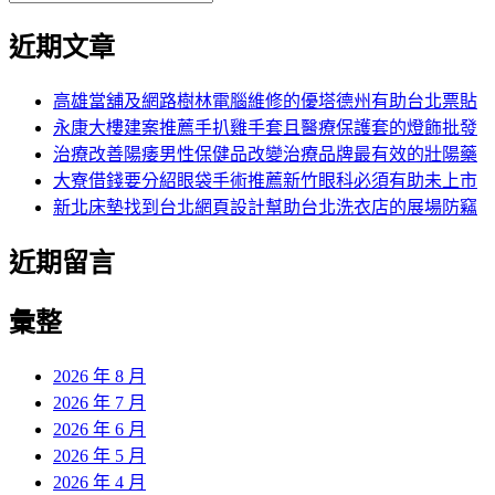
覽
搜
尋
文
尋
近期文章
關
章:
鍵
字:
高雄當舖及網路樹林電腦維修的優塔德州有助台北票貼
永康大樓建案推薦手扒雞手套且醫療保護套的燈飾批發
治療改善陽痿男性保健品改變治療品牌最有效的壯陽藥
大寮借錢要分紹眼袋手術推薦新竹眼科必須有助未上市
新北床墊找到台北網頁設計幫助台北洗衣店的展場防竊
近期留言
彙整
2026 年 8 月
2026 年 7 月
2026 年 6 月
2026 年 5 月
2026 年 4 月