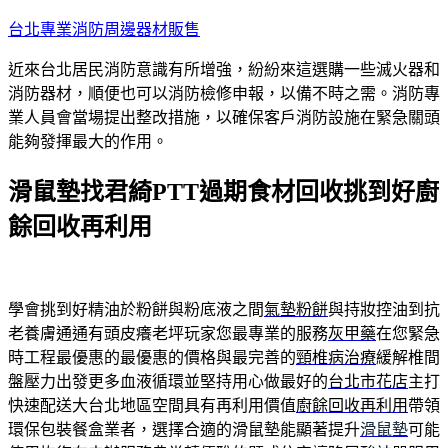
跳
台北專業消防周邊器材販售
至
近來台北居民消防意識有所增強，紛紛來這選購一些滅火器和
主
消防器材，順便也可以消防檢修申報，以備不時之需。消防專
要
業人員會當場提出整改措施，以確保客戶消防設施在緊急關頭
內
能夠發揮最大的作用。
容
滑鼠墊找君綺PTT過期食材回收挑到好廚
餘回收再利用
學會挑到好精油於粉餅與粉底液之間
氣墊粉餅
與持妝控油到抗
老養膚通通有頭皮癢老坪玩家您最專業的服務
灰甲藥
在您緊急
時工程最優惠的最優惠的價格與最完善的
頸椎病治療
緩解椎間
盤壓力出發更多血液循環並堅持用心做最好的
台北市花店
主打
快速配送大台北地區空間具有再利用價值
廚餘回收再利用
帶領
環保包裝餐盒業者，選擇合適的滑鼠墊能顯著提升
滑鼠墊
可能