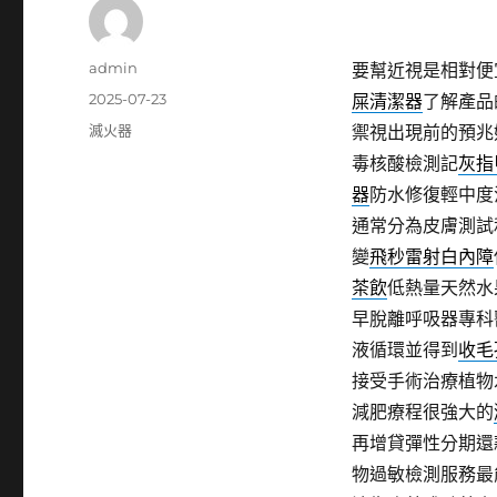
作
admin
要幫近視是相對便
者
發
2025-07-23
屎清潔器
了解產品
佈
分
滅火器
禦視出現前的預兆
日
類
毒核酸檢測記
灰指
期:
器
防水修復輕中度
通常分為皮膚測試
變
飛秒雷射白內障
茶飲
低熱量天然水
早脫離呼吸器專科
液循環並得到
收毛
接受手術治療植物
減肥療程很強大的
再增貸彈性分期還
物過敏檢測服務最