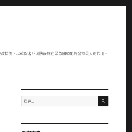
整改措施，以確保客戶消防設施在緊急關頭能夠發揮最大的作用。
搜
搜
尋
尋
關
鍵
字: