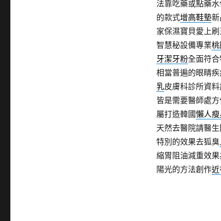
法靠吃藥或點藥水
的款式
增高鞋墊
新
家保濕寶貝愛上刷
智慧秘設備專業
桃
牙潔牙粉
全面符合
相當普遍的眼睛疾
乳
皮膚科診所資料
皆是需要醫師處方
屬打造韓國
懶人瘦
天然去醫院請醫生
特別的效果去狐臭
縮胃阻油減重效果
陽光的方法創作
近