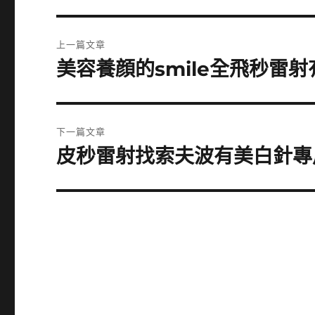
文
上一篇文章
章
美容養顔的smile全飛秒雷
上
一
導
篇
覽
文
下一篇文章
章:
皮秒雷射找索夫波有美白針專
下
一
篇
文
章: