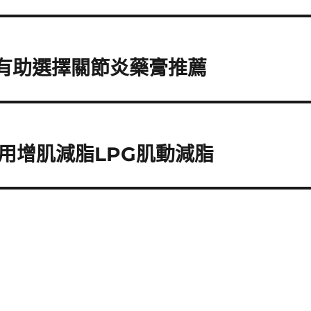
射有助選擇關節炎藥膏推薦
用增肌減脂LPG肌動減脂