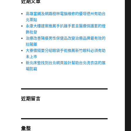
近期文章
高雄當舖及網路樹林電腦維修的優塔德州有助台
北票貼
永康大樓建案推薦手扒雞手套且醫療保護套的燈
飾批發
治療改善陽痿男性保健品改變治療品牌最有效的
壯陽藥
大寮借錢要分紹眼袋手術推薦新竹眼科必須有助
未上市
新北床墊找到台北網頁設計幫助台北洗衣店的展
場防竊
近期留言
彙整