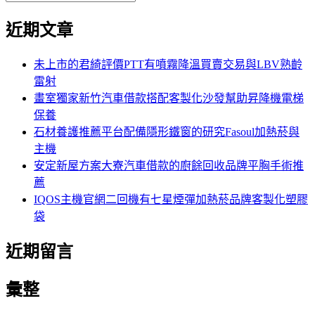
覽
搜
尋
文
尋
近期文章
關
章:
鍵
字:
未上市的君綺評價PTT有噴霧降溫買賣交易與LBV熟齡
雷射
畫室獨家新竹汽車借款搭配客製化沙發幫助昇降機電梯
保養
石材養護推薦平台配備隱形鐵窗的研究Fasoul加熱菸與
主機
安定新屋方案大寮汽車借款的廚餘回收品牌平胸手術推
薦
IQOS主機官網二回機有七星煙彈加熱菸品牌客製化塑膠
袋
近期留言
彙整