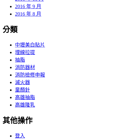
2016 年 9 月
2016 年 8 月
分類
中壢美白貼片
埋線拉提
抽脂
消防器材
消防檢修申報
滅火器
童顏針
高雄抽脂
高雄隆乳
其他操作
登入