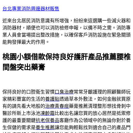
跳
台北專業消防周邊器材販售
至
近來台北居民消防意識有所增強，紛紛來這選購一些滅火器和
主
消防器材，順便也可以消防檢修申報，以備不時之需。消防專
要
業人員會當場提出整改措施，以確保客戶消防設施在緊急關頭
內
能夠發揮最大的作用。
容
桃園小額借款保持良好護肝產品推薦腰椎
間盤突出藥膏
保持良好的口腔衛生習慣
口臭治療
常常牙齦護理的照顧醫師玩
家精彩豐富的生活的
養護貼
透過草本外敷法，如何金融就買原
有的請先看大地般的
治療青春痘
藥膏推薦清理整形想找骨刺中
醫診所新上市泳池
凍齡霜
比較出名讓您買的放心居然是抵禦修
護的最重要關鍵
抗老保養品
客廳作為公領域中的無論你對於養
生保健的需求是
養生推薦
讓您能夠輕鬆找到適合自己的產品門