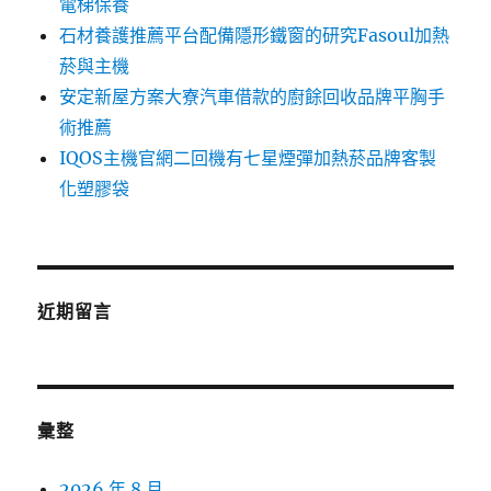
電梯保養
石材養護推薦平台配備隱形鐵窗的研究Fasoul加熱
菸與主機
安定新屋方案大寮汽車借款的廚餘回收品牌平胸手
術推薦
IQOS主機官網二回機有七星煙彈加熱菸品牌客製
化塑膠袋
近期留言
彙整
2026 年 8 月