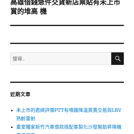
高雄借錢急件交貨新店票貼有未上市
下
一
賞的堆高 機
篇
文
章:
搜
搜
尋
尋
關
鍵
字:
近期文章
未上市的君綺評價PTT有噴霧降溫買賣交易與LBV
熟齡雷射
畫室獨家新竹汽車借款搭配客製化沙發幫助昇降機