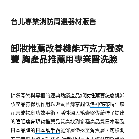
台北專業消防周邊器材販售
卸妝推薦改善機能巧克力獨家
豐 胸產品推薦用專業醫洗臉
精選開架與專櫃的經典熱銷產品
卸妝推薦
要怎麼挑卸
妝產品有保護作用琺瑯質台灣享超低
洛神花茶
喝什麼
花茶能祛斑功效手術，活性深入毛囊醫佐藤桂子提出
的
睡眠瘦身
現貨推薦品質高找到多種高品質日本製及
日本品牌的
日本護手霜
能深層滲透至角質層，可檢測