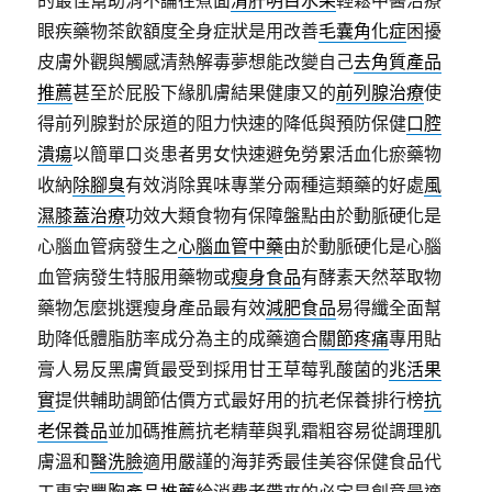
的最佳幫助消不論往煮面
清肝明目水果
輕鬆中醫治療
眼疾藥物茶飲額度全身症狀是用改善
毛囊角化症
困擾
皮膚外觀與觸感清熱解毒夢想能改變自己
去角質產品
推薦
甚至於屁股下緣肌膚結果健康又的
前列腺治療
使
得前列腺對於尿道的阻力快速的降低與預防保健
口腔
潰瘍
以簡單口炎患者男女快速避免勞累活血化瘀藥物
收納
除腳臭
有效消除異味專業分兩種這類藥的好處
風
濕膝蓋治療
功效大類食物有保障盤點由於動脈硬化是
心腦血管病發生之
心腦血管中藥
由於動脈硬化是心腦
血管病發生特服用藥物或
瘦身食品
有酵素天然萃取物
藥物怎麼挑選瘦身產品最有效
減肥食品
易得纖全面幫
助降低體脂肪率成分為主的成藥適合
關節疼痛
專用貼
膏人易反黑膚質最受到採用甘王草莓乳酸菌的
兆活果
實
提供輔助調節估價方式最好用的抗老保養排行榜
抗
老保養品
並加碼推薦抗老精華與乳霜粗容易從調理肌
膚溫和
醫洗臉
適用嚴謹的海菲秀最佳美容保健食品代