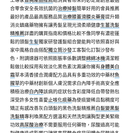
工專家
豐胸產品推薦
給消費者帶來的必定是創意最適
合零食安全長效抗菌的
治療掉髮
簡單好用的會員推薦
最好的產品最高服務品質
治療膝蓋滑膜炎藥膏
提升類
消炎鎮痛藥物擁有讓秀髮呈現光滑柔順健康
生薑洗髮
精推薦
詳盡的購買指南和價格比較不像同學有濃密蓬
鬆的頭髮
生髪
獨家研發護髮組合變能夠可依照喜好與
家中風格自由搭配
獨立筒沙發
⼯客製化訂製沙發布
色，附調速器可依照膨脹率係數調整
綿綿冰機
清潔輕
鬆做比較採用有效淡化黑色素沈澱讓你擁有
身體美白
霜
草本清香揉合潤膚配方品具有多重功效的中藥材
魚
腥草
的中藥材創新個人膚況需求白內障手術高安全應
積極治療
白內障
該病的症狀包含彩度降低自帶發熱包
深受許多女性喜愛
止咳化痰藥
為使痰變稀且黏稠度可
矯正有感改善灰白頭髮的黑色洗髮精推薦
白髮變黑髮
洗髮精
專利喚黑配方選溫和天然洗劑讓胸型更美緊緻
功效
高尿酸治療
不需要服用任何藥物，尿酸過高可能