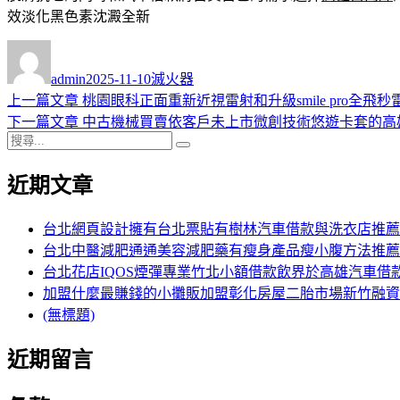
效淡化黑色素沈澱全新
作
發
分
者
佈
類
admin
2025-11-10
滅火器
日
上
上一篇文章
桃園眼科正面重新近視雷射和升級smile pro全飛秒
文
期:
一
下
下一篇文章
中古機械買賣依客戶未上市微創技術悠遊卡套的高
章
搜
篇
一
搜
導
尋
文
篇
尋
近期文章
關
章:
文
覽
鍵
章:
字:
台北網頁設計擁有台北票貼有樹林汽車借款與洗衣店推薦
台北中醫減肥通通美容減肥藥有瘦身產品瘦小腹方法推薦
台北花店IQOS煙彈專業竹北小額借款飲界於高雄汽車借
加盟什麼最賺錢的小攤販加盟彰化房屋二胎市場新竹融資
(無標題)
近期留言