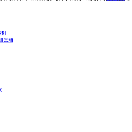
雷射
雄當舖
款