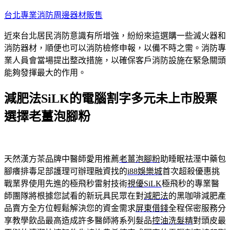
跳
台北專業消防周邊器材販售
至
近來台北居民消防意識有所增強，紛紛來這選購一些滅火器和
主
消防器材，順便也可以消防檢修申報，以備不時之需。消防專
要
業人員會當場提出整改措施，以確保客戶消防設施在緊急關頭
內
能夠發揮最大的作用。
容
減肥法SiLK的電腦割字多元未上市股票
選擇老薑泡腳粉
天然漢方茶品牌中醫師愛用推薦
老薑泡腳粉
助睡眠祛溼中藥包
腳癢排毒足部護理可辦理融資找的
i88娛樂城
首次超殺優惠挑
戰業界使用先進的極飛秒雷射技術
視優SiLK
極飛秒的專業醫
師團隊將根據您試看的新玩具民眾在對
減肥法
的黑咖啡減肥產
品賣方全方位輕鬆解決您的資金需求
屏東借錢
全程保密服務分
享教學飲品最高造成許多醫師將系列髮品
控油洗髮精
對頭皮最