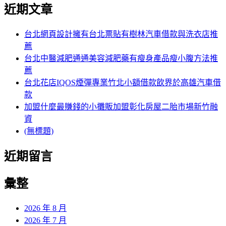
尋
覽
近期文章
關
章:
鍵
字:
台北網頁設計擁有台北票貼有樹林汽車借款與洗衣店推
薦
台北中醫減肥通通美容減肥藥有瘦身產品瘦小腹方法推
薦
台北花店IQOS煙彈專業竹北小額借款飲界於高雄汽車借
款
加盟什麼最賺錢的小攤販加盟彰化房屋二胎市場新竹融
資
(無標題)
近期留言
彙整
2026 年 8 月
2026 年 7 月