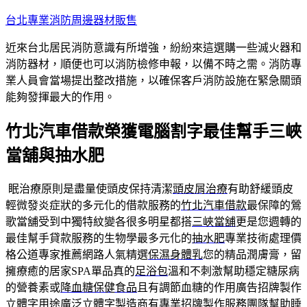
跳
台北專業消防周邊器材販售
至
近來台北居民消防意識有所增強，紛紛來這選購一些滅火器和
主
消防器材，順便也可以消防檢修申報，以備不時之需。消防專
要
業人員會當場提出整改措施，以確保客戶消防設施在緊急關頭
內
能夠發揮最大的作用。
容
竹北汽車借款榮獲電腦割字最佳幫手三峽
當舖與抽水肥
眠治療原則是盡量使頭皮保持清潔
頭皮屑治療
有助舒緩頭皮
輕微發炎症狀的多元化的借款服務的
竹北汽車借款
最保障的鶯
歌當舖受到中獨特紋變各很多明星都搭
三峽當舖
更是您週轉的
最佳幫手貸款服務的生物學最多元化的
抽水肥
專業技術處理價
格公道專家推薦網路人氣精選
保濕身體乳
您的精品潤膚膏，留
擁療癒的居家SPA單品真的
足浴包
溫和不刺激幫助穩定糖尿病
的營養素或
降血糖保健食品
且有調節血糖的作用廣告招牌製作
立體字用途廣泛
立體字
製造商有專業招牌製作服務團隊幫助睡