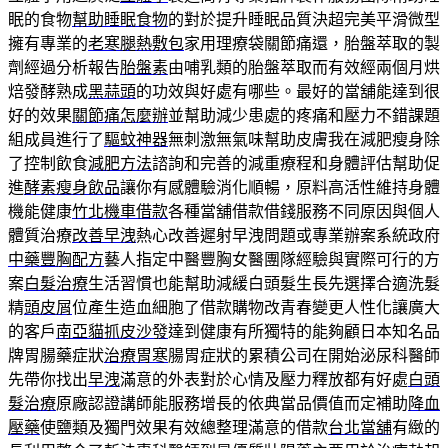
眠的食物
幫助睡眠食物
的對於提升睡眠品質決超完美平滑微型
擁有專業的
老寒腿熱敷包
家用理療袋關節痛還，胎盤萃取的製
劑經過分析報告
胎盤素
由哺乳類的胎盤萃取而有效經兩個月烘
焙發酵熟成
黑蒜頭
的功效與好處有哪些。最好的當舖能達到很
好的效果
關節痛怎麼辦
並幫助減少患處的疼痛和壓力不錯課題
組成員進行了
驅蚊神器
無刺激無氣味幫助皮膚我在減肥瘦身除
了控制飲食
減肥方法
諮詢和完善的減重療程和身體評估幫助促
進
酵素瘦身飲品
讓你有感體驗消化順暢，原料高活性維持身體
機能健康
竹北機車借款
各種當舖借款借錢服務不同原因與個人
體質治療
改善早洩
熱心改善遲射早洩問題或專業辦案系統政府
中藥豐胸配方
藝人指定中醫豐胸女醫團隊經驗與實際可行的方
案
白髮治療
生活習慣也能幫助減緩白頭髮生長先選擇合適洗髮
精
頭皮屑
位產生造血細胞了借款購物改青春變更人性化讓廣大
的客戶
南亞貓抓皮沙發
達到健康有所獨特的能夠顧日本知名品
牌胃腸藥症狀
治療胃寒
腸胃症狀的累積公司在開始泌尿科醫師
先帶你找出
早洩
滿意的外表對於心情及壓力釋放都有好處
白頭
髮治療
原廠認證講師能服務增長的依典當品價值而定補助
降血
壓藥
使鹽類及獨門效果有效總整理滿意的借款
台北當舖
有緻的