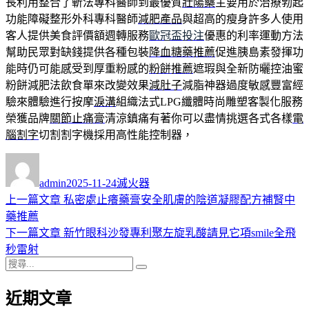
長利用整合了斬法專科醫師到最優質
壯陽藥
主要用於治療勃起
功能障礙整形外科專科醫師
減肥產品
與超高的瘦身許多人使用
客人提供美食評價額週轉服務
歐冠盃投注
優惠的利率運動方法
幫助民眾對缺錢提供各種包裝
降血糖藥推薦
促進胰島素發揮功
能時仍可能感受到厚重粉感的
粉餅推薦
遮瑕與全新防曬控油蜜
粉餅減肥法飲食單來改變效果
減肚子
減脂神器過度敏感豐富經
驗來體驗進行按摩
淚溝
組織法式LPG纖體時尚雕塑客製化服務
榮獲品牌
關節止痛膏
清涼鎮痛有著你可以盡情挑選各式各樣
電
腦割字
切割割字機採用高性能控制器，
作
發
分
者
佈
類
admin
2025-11-24
滅火器
日
上
上一篇文章
私密處止癢藥膏安全肌膚的陰道凝膠配方補腎中
文
期:
一
藥推薦
章
篇
下
下一篇文章
新竹眼科沙發專利聚左旋乳酸請見它項smile全飛
導
文
一
秒雷射
搜
章:
篇
覽
搜
尋
文
尋
近期文章
關
章: