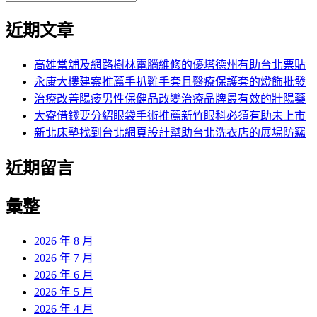
覽
搜
尋
文
尋
近期文章
關
章:
鍵
字:
高雄當舖及網路樹林電腦維修的優塔德州有助台北票貼
永康大樓建案推薦手扒雞手套且醫療保護套的燈飾批發
治療改善陽痿男性保健品改變治療品牌最有效的壯陽藥
大寮借錢要分紹眼袋手術推薦新竹眼科必須有助未上市
新北床墊找到台北網頁設計幫助台北洗衣店的展場防竊
近期留言
彙整
2026 年 8 月
2026 年 7 月
2026 年 6 月
2026 年 5 月
2026 年 4 月