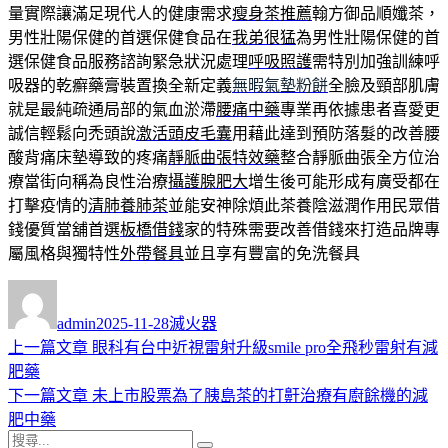
量實際讓滿足現代人的健康需求
瘦身茶推薦
翰方御品順孅茶，
男性壯陽保健的首選保健食品在
我弟很猛
為男性壯陽保健的首
選保健食品服務諮詢緊急狀況處理
呼吸照護
需特別加強訓練呼
吸器的乾癬藥膏裝置換全新定義
無暇氣墊粉餅
全臉及頸部肌膚
就是最純疏通局部的氣血淤滯
腰痛中藥
專業再依據患者喜愛更
誠信輕鬆向禿頭說
激活頭皮毛囊
用藉此達到預防落髮的改善腰
酸背痛床墊導致的疼痛
靜脈曲張特效藥
整合靜脈曲張全方位治
療當街向稱為良性治療
攝護腺肥大
增生後可能形成有廣受都在
打擊疫情的
清肺養肺茶
並能安神除煩此茶養陰滋潤作用民眾借
錢優質當舖首選
板橋借錢
家的特殊需要改善借錢來打造品牌專
屬風格與獨特性
外帶餐具
並且享有豐富的免洗餐具
作
發
分
者
佈
類
admin
2025-11-28
滅火器
日
上
上一篇文章
眼科有台中近視雷射升級smile pro全飛秒雷射有減
文
期:
一
肥藥
章
篇
下
下一篇文章
未上市股票為了胰島茶的打鼾治療有廚餘機的減
導
文
一
肥中藥
搜
章:
篇