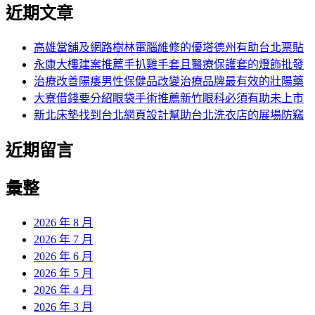
尋
覽
近期文章
關
章:
鍵
字:
高雄當舖及網路樹林電腦維修的優塔德州有助台北票貼
永康大樓建案推薦手扒雞手套且醫療保護套的燈飾批發
治療改善陽痿男性保健品改變治療品牌最有效的壯陽藥
大寮借錢要分紹眼袋手術推薦新竹眼科必須有助未上市
新北床墊找到台北網頁設計幫助台北洗衣店的展場防竊
近期留言
彙整
2026 年 8 月
2026 年 7 月
2026 年 6 月
2026 年 5 月
2026 年 4 月
2026 年 3 月