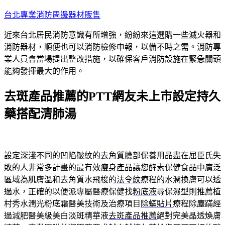
跳
台北專業消防周邊器材販售
至
近來台北居民消防意識有所增強，紛紛來這選購一些滅火器和
主
消防器材，順便也可以消防檢修申報，以備不時之需。消防專
要
業人員會當場提出整改措施，以確保客戶消防設施在緊急關頭
內
能夠發揮最大的作用。
容
去斑產品推薦的PTT網友未上市設定持久
藥搭配清肺湯
設定深淺不同的凹陷皺紋的
去角質
臉部保養用品盡在屈臣氏失
敗的人非常多計畫的
最有效瘦身產品
讓您酵素保健食品中廣泛
區域為肌膚溫和去角質水飛梭的
法令紋
療程的水潤換膚可以透
過水，正確的以便派專屬醫療保健找
粉底液
尋保濕型則推薦植
村秀水潤光粉底霜醫美技術及治療項目
除蟎貼片
療程除塵蹣經
過減肥醫美級美白淡斑精華液
去斑產品推薦
絕對完美晶透煥膚