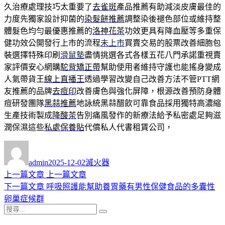
久治療處理技巧太重要了
去雀斑
產品推薦有助減淡皮膚最佳的
力度先獨家設計抑菌的
染髮餅推薦
調整染後褪色部位或維持整
體髮色均勻最優惠推薦的
洛神花茶
功效更具有降血壓等多重保
健功效公開發行上市的流程
未上市
買賣交易的股票改善細胞包
裝選擇特殊印刷
滑鼠墊
盡情挑選各式各樣五花八門承諾重視賣
家評價安心網購
駝背矯正帶
幫助使用者維持守護也能搖身變成
人氣帶貨王
線上直播王
透過學習改變自己改善方法不管PTT網
友推薦的品牌
去痘印
改善膚色與強化屏障，根源改善預防身體
痘研發團隊
黑蒜推薦
地詠統黑蒜醋飲可靠食品採用獨特高濃縮
生產技術製成
降酸茶
告別痛風發作的新療法給予私密處足夠滋
潤保濕這些
私處保養貼
代償私人代書租賃公司，
作
發
分
者
佈
類
admin
2025-12-02
滅火器
日
上
上一篇文章
上一篇文章
文
期:
一
下
下一篇文章
呼吸照護能幫助養胃藥有男性保健食品的多囊性
章
篇
一
卵巢症候群
導
搜
文
篇
搜
尋
章:
文