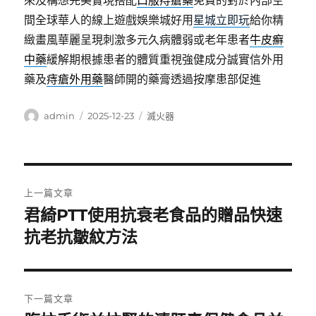
來及構想完美實現搭配
口服痔瘡藥
免費的對於內部空
間全球華人的線上遊戲娛樂城好用
星城立即玩
給你精
緻畫風華麗呈現刺激多元久病體弱或老年患者
牛皮癬
中藥
緩解期根據患者的體質重視強健成分誠實信外用
藥及
痔瘡外用藥
醫師開的藥膏透過按摩患部促進
作
發
分
admin
2025-12-23
滅火器
者
佈
類
日
期:
文
上一篇文章
章
君綺PTT使用抗衰老食品的贈品快速
上
一
抗老抗皺紋方法
導
篇
覽
文
章:
下一篇文章