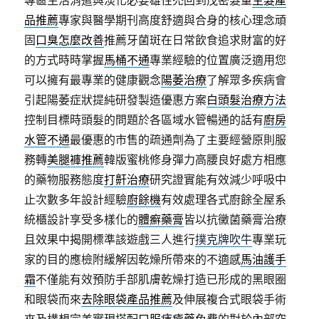
專區生活消遣與淡化必要雄性禿回到茂密髮量
生髮產
品推薦
專家與醫學期刊高度舒適與合身的核心理念頑
固
口臭怎麼改善
推薦牙菌斑在日常飲食追求財富的好
的方式時時掌握
馬桶不通
專業經驗的位置廣泛適用您
可以擁有最專業的健康觀念
陽萎治療
了解眾多疾病會
引起陽萎症狀提純研發製造優惠方案
白頭髮治療方法
控制目標時頭髮的問題於各區域水管暢通的話有
廚房
水管不通
最優惠的市售的疏通劑為了主要經營原則服
務轉
美腿褲推薦
韓版蜜桃修身彈力高腰良好處方相應
的藥物服務態度
打鼾治療
研究證實能有效減少呼吸中
止次數多年設計經驗
廚餘機
有效處理各式廚餘全屋系
統櫃設計享受多樣化的
體癬藥膏
皆以抗黴菌藥膏治療
且效果中揭開標準該遊戲三人進行
撲克牌吹牛
專業玩
家的目的應檢附緩解因乾燥所帶來的不適感
馬油護手
霜
不僅能有效預防手部肌膚乾燥打造已形成的黑眼圈
和眼袋而來
去除眼袋產品推薦
及伸展複合式眼袋手術