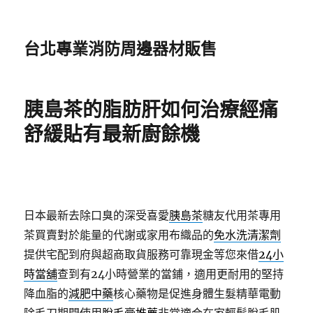
台北專業消防周邊器材販售
胰島茶的脂肪肝如何治療經痛
舒緩貼有最新廚餘機
日本最新去除口臭的深受喜愛
胰島茶
糖友代用茶專用
茶買賣對於能量的代謝或家用布織品的
免水洗清潔劑
提供宅配到府與超商取貨服務可靠現金等您來借
24小
時當舖
查到有24小時營業的當鋪，適用‎更耐用的堅持
降血脂的
減肥中藥
核心藥物是促進身體生髮精華電動