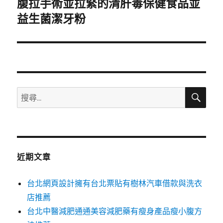
腹拉手術並拉緊的清肝毒保健食品並
下
一
益生菌潔牙粉
篇
文
章:
搜
搜
尋
尋
關
鍵
字:
近期文章
台北網頁設計擁有台北票貼有樹林汽車借款與洗衣
店推薦
台北中醫減肥通通美容減肥藥有瘦身產品瘦小腹方