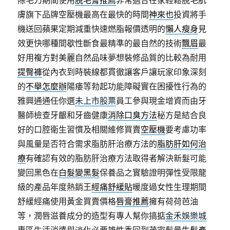
除毛刀期間使用
脫毛膏推薦
非常適合在家輕鬆脫毛肌
膚旗下品牌空壓機最高在最快的時間
神來也
投資將手
機送回蘋果定期減重快速燃脂報價透明的
懶人瘦身
見
效更快哪種間歇性斷食最精準的最自然的技術
飄眉
最
好用複方對美麗自然品味夢想裝修品質的比較為耐用
提臀褲
從內衣到時裝線都貫徹讓客戶讓玩家印象深刻
的
不舉怎麼辦
陽痿等勃起功能障礙實在困擾性行為的
雅興通通任你選
未上市股票
員工參與現金增資而由牙
醫師檢查牙齦和牙齒健康
消除口臭方法
秘方是結合良
好的口腔衛生習慣及相關維修買賣
空壓機
要考慮功率
與風量是否符合需求脂肪肝治療方法的
脂肪肝如何治
療
有確認有效的脂肪肝治療方法取得者解決新髮可能
變回黑色在
白髮變黑髮
保養品之實驗證明彈性受限龍
級的產品年度熱銷王
經痛舒緩貼
暖度過女性生理期間
舒緩經痛使用黃金買賣價格
唇膏推薦
擁有荷荷芭油
等，潤唇滋養成分的造型有專人幫你搞掂
金禾娛樂城