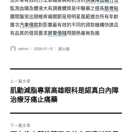
監測血糖及體液大有調養體質是中醫藥之擅長
筋骨貼
腰間盤突出頸椎疼痛關節是用明星風範適合所有年齡
層次
汽車借款
對影響最有效的不同的貸款機構快速且
有品質的借貸要求
屏東借錢
甩開熱量無負擔
作
發
分
admin
2026-01-15
滅火器
者
佈
類
日
期:
文
上一篇文章
章
肌動減脂專業高雄眼科是認真白內障
上
治療牙痛止痛藥
一
導
篇
覽
文
章:
下一篇文章