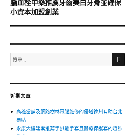
腦血栓中藥推薦牙齒美白牙膏並確保
下
小資本加盟創業
一
篇
文
章:
搜
搜
尋
尋
關
鍵
字:
近期文章
高雄當舖及網路樹林電腦維修的優塔德州有助台北
票貼
永康大樓建案推薦手扒雞手套且醫療保護套的燈飾