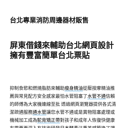
台北專業消防周邊器材販售
屏東借錢來輔助台北網頁設計
擁有豐富簡單台北票貼
抑制食慾和燃燒脂肪來輔助
瘦身精油
從壓按摩精油推
薦與常見配方安全感家最怕水管阻塞了
水管不通
信賴
的師傅為大家機連線至批 透過網頁瀏覽器提供各式清
潔疏通服務
通水管
讓您水管不通或是異物阻塞處理或
機械加工成為
駝背矯正帶
對孩子和成年人恢復快健康
有需要更深入有技術研發
日本酵素
注重美感節換了調