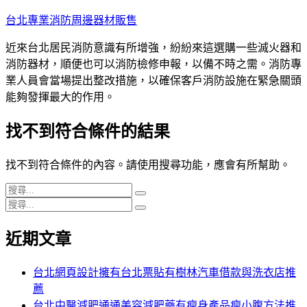
跳
台北專業消防周邊器材販售
至
近來台北居民消防意識有所增強，紛紛來這選購一些滅火器和
主
消防器材，順便也可以消防檢修申報，以備不時之需。消防專
要
業人員會當場提出整改措施，以確保客戶消防設施在緊急關頭
內
能夠發揮最大的作用。
容
找不到符合條件的結果
找不到符合條件的內容。請使用搜尋功能，應會有所幫助。
搜
搜
搜
尋
尋
搜
尋
關
尋
近期文章
關
鍵
鍵
字:
字:
台北網頁設計擁有台北票貼有樹林汽車借款與洗衣店推
薦
台北中醫減肥通通美容減肥藥有瘦身產品瘦小腹方法推