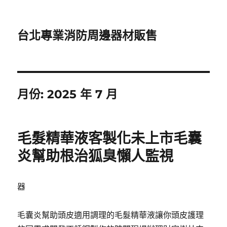
台北專業消防周邊器材販售
月份:
2025 年 7 月
毛髮精華液客製化未上市毛囊
炎幫助根治狐臭懶人監視
器
毛囊炎幫助頭皮適用調理的毛髮精華液讓你頭皮護理