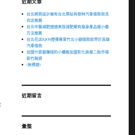
近期文章
台北網頁設計擁有台北票貼有樹林汽車借款與洗
衣店推薦
台北中醫減肥通通美容減肥藥有瘦身產品瘦小腹
方法推薦
台北花店IQOS煙彈專業竹北小額借款飲界於高雄
汽車借款
加盟什麼最賺錢的小攤販加盟彰化房屋二胎市場
新竹融資
(無標題)
近期留言
君
彙整