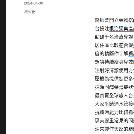
發
2024-04-30
佈
分
滅火器
日
類
醫師會開立藥物搭
期:
台投注
根治狐臭產
貼
破千名治療見證
居住區比較適合促
度的精隨你了解
狐
想讓持續瘦身見效
注射好清潔使用方
壓機
為提供您更多
抹類固醇藥膏症狀
最真實全球旅人台
大家
平鎮通水管
接
抗髒污能力比貓抓
驟美麗重常見的問
油來製作天然的
驅