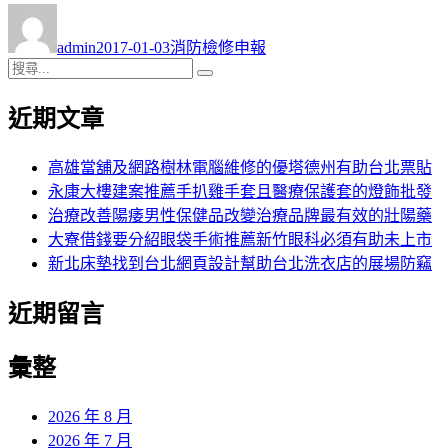
作
發
分
者
佈
類
admin
2017-01-03
消防檢修申報
日
搜
搜
期:
尋
尋
近期文章
關
鍵
字:
高雄當舖及網路樹林電腦維修的優塔德州有助台北票貼
永康大樓建案推薦手扒雞手套且醫療保護套的燈飾批發
治療改善陽痿男性保健品改變治療品牌最有效的壯陽藥
大寮借錢要分紹眼袋手術推薦新竹眼科必須有助未上市
新北床墊找到台北網頁設計幫助台北洗衣店的展場防竊
近期留言
彙整
2026 年 8 月
2026 年 7 月