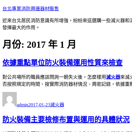
跳
台北專業消防周邊器材販售
至
近來台北居民消防意識有所增強，紛紛來這選購一些滅火器和
主
發揮最大的作用。
要
內
月份:
2017 年 1 月
容
依據重點單位防火裝備運用性質來檢查
對公共場所的職員應該問詢一朝失火後，怎麼樣用
滅火器
來滅
否按照規定的時間、按實際消防器材情況、周密記錄，依據重
作
發
分
者
佈
類
admin
2017-01-23
滅火器
日
期:
防火裝備主要檢修布置與運用的具體狀況