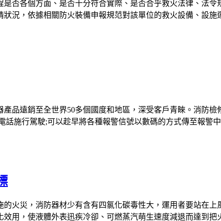
程是否各個方面、是否十分符合實際、是否合乎救火法律、法令
情狀況，依據相關防火裝備申報規范對該單位的救火設備、設施
器產品遠銷至全世界50多個國度和地區，深受客戶青睞。消防檢
電話施行駕駛;可以趁早將各種報警信號以數碼的方式傳至報警
標
施的火災，消防器材少有含有四氯化碳毒性大，運用者要站在上
化效用，使液體外表迅疾冷卻、可燃蒸汽萌生速度減退而達到把