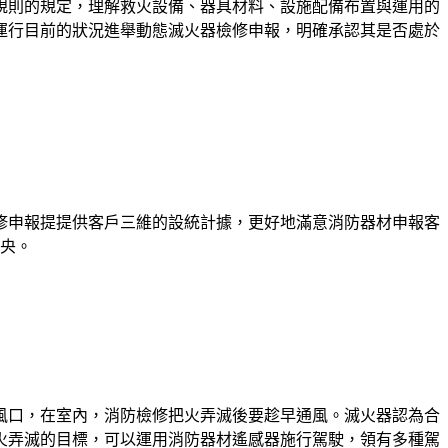
規則的規定，理解救火設備、器具材料、設施配備布置與運用的
運行目前的狀況進舉動態滅火器檢修申報，明確承認其是否處於
修申報提提供客戶三維的設統計據，更好地滿意消防器材申報客
中央。
風口，在室內，消防檢修把火弄滅後要趁早通風。滅火器認為合
火弄滅的目標，可以運用消防器材遙感器施行駕駛，領有多種駕