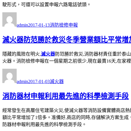
駛形式，可還可以設置申報六路電話號頭。
作
發
分
者
佈
類
admin
2017-01-13
消防檢修申報
日
期:
滅火器防范勝於救災冬季營業額比平常增
隱藏的風險在明火,
滅火器
防范勝於救災,消防器材責任重於泰
火器。消防檢修申報在一個星期之前很少,現在最賣16天,在家裡，
作
發
分
者
佈
類
admin
2017-01-03
滅火器
日
期:
消防器材申報利用最先進的科學檢測手段
經常發生在高層住宅建築火災,使滅火器等消防設備實體商店熱
額比平常增加了1倍多。准備好,商店的同時,存儲解決方案生成
防器材申報利用最先進的科學檢測手段。