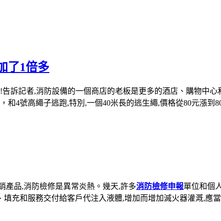
加了1倍多
山!告訴記者,消防設備的一個商店的老板是更多的酒店、購物中心
和4號高繩子逃跑,特別,一個40米長的逃生繩,價格從80元漲到8
銷產品,消防檢修是異常炎熱。幾天,許多
消防檢修申報
單位和個
、填充和服務交付給客戶代注入液體,增加而增加滅火器灌溉,應