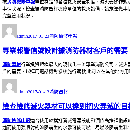
被
消防檢修申報
單位制定的各種救火安全制度、滅火器操作規
事情狀況，檢查被消防器材檢修單位的救火設備、設施運做事
完整管用狀況。
作
發
分
者
佈
類
admin
2017-01-23
消防檢修申報
日
期:
專業報警信號設計據消防器材客戶的需要
消防器材
行業投資規模最大的現代化一流專業消防公司，滅火
戶的需要，以運用電話機對系統施行駕駛;也可以在其他地方用
作
發
分
者
佈
類
admin
2017-01-13
消防器材
日
期:
檢查檢修滅火器材可以達到把火弄滅的目
消防檢修申報
適合使用於撲打消滅電器設施和價值高攝譜儀設
適而使用強噴射的流體萌生的水霧可使可燃、易燃液體萌生乳