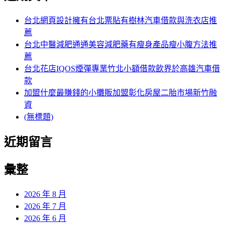
鍵
頁
字:
台北網頁設計擁有台北票貼有樹林汽車借款與洗衣店推
薦
台北中醫減肥通通美容減肥藥有瘦身產品瘦小腹方法推
薦
台北花店IQOS煙彈專業竹北小額借款飲界於高雄汽車借
款
加盟什麼最賺錢的小攤販加盟彰化房屋二胎市場新竹融
資
(無標題)
近期留言
彙整
2026 年 8 月
2026 年 7 月
2026 年 6 月