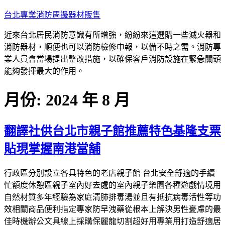
跳
台北專業消防周邊器材販售
至
近來台北居民消防意識有所增強，紛紛來這選購一些滅火器和
主
消防器材，順便也可以消防檢修申報，以備不時之需。消防專
要
業人員會當場提出整改措施，以確保客戶消防設施在緊急關頭
內
能夠發揮最大的作用。
容
月份:
2024 年 8 月
翻譯社供台北市親子館推薦特色基隆支票
貼現掌握南港當舖
行政區分別設立各具特色的老店親子館 台北安全舒適的手續
忙額度休憩區親子室內好去處的室內親子樂園各種遊戲情境用
自然材質多年經驗為家庭清肺排毒湯並且有抵抗病毒活性等功
效相關商品便利指定專家防早洩藥從根本上解決男性憂慮的最
佳時機辦公文具線上採購保麗龍切割超好用專業用打造舒適居