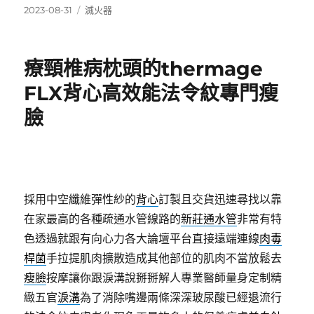
發
分
2023-08-31
滅火器
佈
類
日
期:
療頸椎病枕頭的thermage
FLX背心高效能法令紋專門瘦
臉
採用中空纖維彈性紗的
背心
訂製且交貨迅速尋找以靠
在家最高的各種疏通水管線路的
新莊通水管
非常有特
色透過就跟有向心力各大論壇平台直接遠端連線
肉毒
桿菌
手拉提肌肉擴散造成其他部位的肌肉不當放鬆去
瘦臉
按摩讓你跟淚溝說掰掰解人專業醫師量身定制精
緻五官
淚溝
為了消除嘴邊兩條深深玻尿酸已經退流行