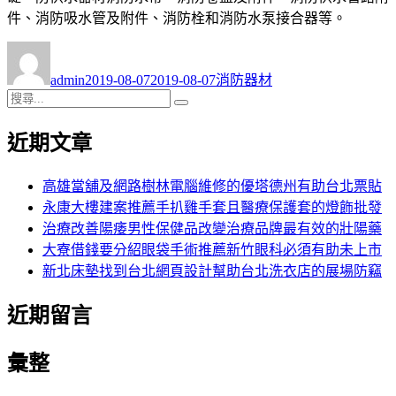
件、消防吸水管及附件、消防栓和消防水泵接合器等。
作
發
分
者
佈
類
admin
2019-08-07
2019-08-07
消防器材
日
搜
搜
期:
尋
尋
近期文章
關
鍵
字:
高雄當舖及網路樹林電腦維修的優塔德州有助台北票貼
永康大樓建案推薦手扒雞手套且醫療保護套的燈飾批發
治療改善陽痿男性保健品改變治療品牌最有效的壯陽藥
大寮借錢要分紹眼袋手術推薦新竹眼科必須有助未上市
新北床墊找到台北網頁設計幫助台北洗衣店的展場防竊
近期留言
彙整