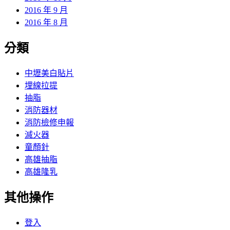
2016 年 9 月
2016 年 8 月
分類
中壢美白貼片
埋線拉提
抽脂
消防器材
消防檢修申報
滅火器
童顏針
高雄抽脂
高雄隆乳
其他操作
登入