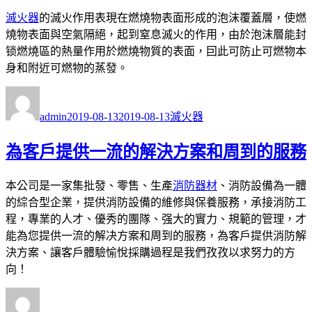
滅火器
的滅火作用表現在燃燒物表面形成的泡沫覆蓋層，使燃
燒物表面與空氣隔絕，起到窒息滅火的作用，由於泡沫層能封
锁燃燒區的熱量作用於燃燒物質的表面，囙此可防止可燃物本
身和附近可燃物的蒸發。
作
發
分
者
佈
類
admin
2019-08-13
2019-08-13
滅火器
日
期:
為客戶提供一流的解決方案和周到的服務
本公司是一家集批發、零售、生產
消防器材
、消防設備為一體
的綜合型企業，提供消防設備的維修與保養服務，承接消防工
程，專業的人才、優秀的團隊、强大的實力、規範的管理，才
能為您提供一流的解决方案和周到的服務，為客戶提供消防解
決方案、讓客戶體驗愉悅採購過程是我們孜孜以求努力的方
向！
作
發
分