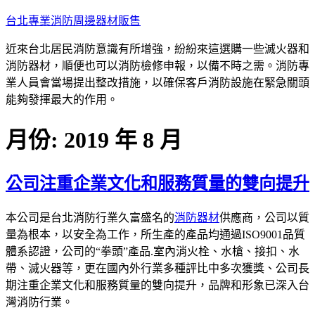
跳
台北專業消防周邊器材販售
至
近來台北居民消防意識有所增強，紛紛來這選購一些滅火器和
主
消防器材，順便也可以消防檢修申報，以備不時之需。消防專
要
業人員會當場提出整改措施，以確保客戶消防設施在緊急關頭
內
能夠發揮最大的作用。
容
月份:
2019 年 8 月
公司注重企業文化和服務質量的雙向提升
本公司是台北消防行業久富盛名的
消防器材
供應商，公司以質
量為根本，以安全為工作，所生產的產品均通過ISO9001品質
體系認證，公司的“拳頭”產品.室內消火栓、水槍、接扣、水
帶、滅火器等，更在國內外行業多種評比中多次獲獎、公司長
期注重企業文化和服務質量的雙向提升，品牌和形象已深入台
灣消防行業。