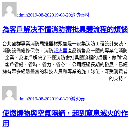
作
發
分
者
佈
類
admin
2019-08-20
2019-08-20
消防器材
日
期:
為客戶解决不懂消防審批具體流程的煩惱
台北盛群專業消防周邊器材販售是一家集消防工程設計安裝，
消防設備維修保養，消防
滅
火器
產品銷售為一體的專業化消防
企業，為客戶解决了不懂消防審批具體流程的煩惱、做到“為
客戶省錢、省時、省力、省心”，公司經過長期的發展、已經
擁有眾多經驗豐富的科技人員和專業的施工隊伍、深受消費者
的支持。
作
發
分
者
佈
類
admin
2019-08-20
2019-08-20
滅火器
日
期:
使燃燒物與空氣隔絕，起到窒息滅火的作
用