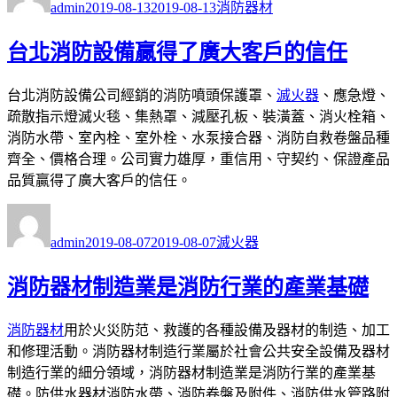
者
佈
類
admin
2019-08-13
2019-08-13
消防器材
日
期:
台北消防設備贏得了廣大客戶的信任
台北消防設備公司經銷的消防噴頭保護罩、
滅火器
、應急燈、
疏散指示燈滅火毯、集熱罩、減壓孔板、裝潢蓋、消火栓箱、
消防水帶、室內栓、室外栓、水泵接合器、消防自救卷盤品種
齊全、價格合理。公司實力雄厚，重信用、守契约、保證產品
品質贏得了廣大客戶的信任。
作
發
分
者
佈
類
admin
2019-08-07
2019-08-07
滅火器
日
期:
消防器材制造業是消防行業的產業基礎
消防器材
用於火災防范、救護的各種設備及器材的制造、加工
和修理活動。消防器材制造行業屬於社會公共安全設備及器材
制造行業的細分領域，消防器材制造業是消防行業的產業基
礎。防供水器材消防水帶、消防卷盤及附件、消防供水管路附