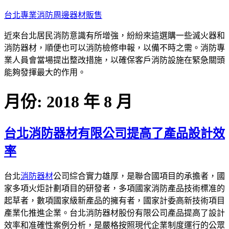
跳
台北專業消防周邊器材販售
至
近來台北居民消防意識有所增強，紛紛來這選購一些滅火器和
主
消防器材，順便也可以消防檢修申報，以備不時之需。消防專
要
業人員會當場提出整改措施，以確保客戶消防設施在緊急關頭
內
能夠發揮最大的作用。
容
月份:
2018 年 8 月
台北消防器材有限公司提高了產品設計效
率
台北
消防器材
公司綜合實力雄厚，是聯合國項目的承擔者，國
家多項火炬計劃項目的研發者，多項國家消防產品技術標准的
起草者，數項國家級新產品的擁有者，國家計委高新技術項目
產業化推進企業。台北消防器材股份有限公司產品提高了設計
效率和准確性案例分析，是嚴格按照現代企業制度運行的公眾