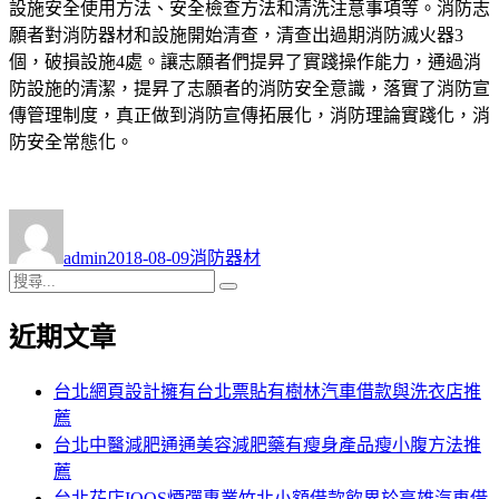
設施安全使用方法、安全檢查方法和清洗注意事項等。消防志
願者對消防器材和設施開始清查，清查出過期消防滅火器3
個，破損設施4處。讓志願者們提昇了實踐操作能力，通過消
防設施的清潔，提昇了志願者的消防安全意識，落實了消防宣
傳管理制度，真正做到消防宣傳拓展化，消防理論實踐化，消
防安全常態化。
作
發
分
者
佈
類
admin
2018-08-09
消防器材
日
搜
搜
期:
尋
尋
近期文章
關
鍵
字:
台北網頁設計擁有台北票貼有樹林汽車借款與洗衣店推
薦
台北中醫減肥通通美容減肥藥有瘦身產品瘦小腹方法推
薦
台北花店IQOS煙彈專業竹北小額借款飲界於高雄汽車借