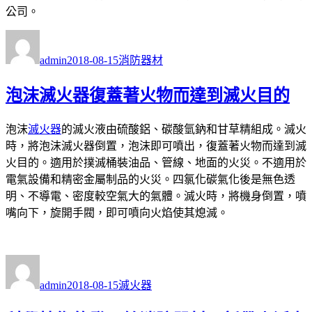
公司。
作
發
分
者
佈
類
admin
2018-08-15
消防器材
日
期:
泡沫滅火器復蓋著火物而達到滅火目的
泡沫
滅火器
的滅火液由硫酸鋁、碳酸氫鈉和甘草精組成。滅火
時，將泡沫滅火器倒置，泡沫即可噴出，復蓋著火物而達到滅
火目的。適用於撲滅桶裝油品、管線、地面的火災。不適用於
電氣設備和精密金屬制品的火災。四氯化碳氣化後是無色透
明、不導電、密度較空氣大的氣體。滅火時，將機身倒置，噴
嘴向下，旋開手閥，即可噴向火焰使其熄滅。
作
發
分
者
佈
類
admin
2018-08-15
滅火器
日