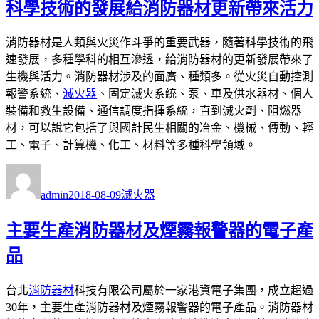
期:
科學技術的發展給消防器材更新帶來活力
消防器材是人類與火災作斗爭的重要武器，隨著科學技術的飛
速發展，多種學科的相互滲透，給消防器材的更新發展帶來了
生機與活力。消防器材涉及的面廣、種類多。從火災自動控測
報警系統、
滅火器
、固定滅火系統、泵、車及供水器材、個人
裝備和救生設備、通信調度指揮系統，直到滅火劑、阻燃器
材，可以說它包括了與國計民生相關的冶金、機械、傳動、輕
工、電子、計算機、化工、材料等多種科學領域。
作
發
分
者
佈
類
admin
2018-08-09
滅火器
日
期:
主要生產消防器材及煙霧報警器的電子產
品
台北
消防器材
科技有限公司屬於一家港資電子集團，成立超過
30年，主要生產消防器材及煙霧報警器的電子產品。消防器材