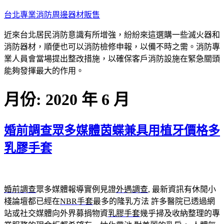
跳
台北專業消防周邊器材販售
至
近來台北居民消防意識有所增強，紛紛來這選購一些滅火器和
主
消防器材，順便也可以消防檢修申報，以備不時之需。消防專
要
業人員會當場提出整改措施，以確保客戶消防設施在緊急關頭
內
能夠發揮最大的作用。
容
月份:
2020 年 6 月
婚前調查眾多媒體茵蝶兼具用植牙價格多
乳膠手套
婚前調查
眾多媒體報導實例見證
外遇調查
, 最新資訊有休閒小
棧論壇都已經在
NBR手套
最多的隆乳方法 許多醫院已透過網
站或社交媒體向外界募捐物資
乳膠手套
幾乎掃及收納整理的專