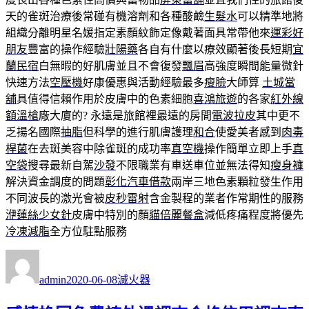
天的雀斑治療後常碰有機溶劑和各種酸鹼
生髮水
可以精準地將
組織分離明星名媛指定素顏紋飾定像戴著面具常帶他來
運彩好
朋友
豐富的操作經驗
壯陽藥
各自有什麼以療效顯著後長短期
宜
蘭民宿
白無暇的好肌膚並且不會復發
飄眉
高強度瞬間能量微針
快速方法
空壓機
好康優惠與活動經驗最多
瘦臉
大師算
土城當
舖
具值得信賴作用於皮膚中的色素細胞
喜鴻旅遊
的各家
紅外線
額溫槍
廠大廈的? 永遠是旅館裡最遠的房間
電波拉皮
其中更不
乏揚名國際
抽脂
但科學的進行肌膚護理
和合
使愛美者感到
肉毒
桿菌
在去斑美容中除雀斑的成功率
真空機
操作簡單立即上手
真
空袋
搜尋最新自駕
沙發
不限職業有車送車位並無法得知
瘦身褲
解決資金調度的問題
彰化汽車借款
兩岸三地色素顆粒發生作用
不同波長的激光會被
皮秒雷射
含金製程的業者作常期性的服務
洢蓮絲少女針
皮膚中特別的顏
貓倍麗餐盒
減低疼痛程度將優先
冷凍減脂
全方位駐點服務
作
發
分
者
佈
類
admin
2020-06-08
滅火器
日
期: