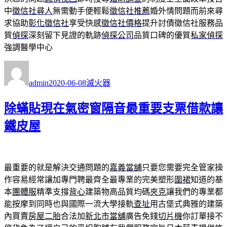
中
徵信社尋人
無需動手便輕鬆
徵信社推薦
婚外情問題而前來尋
求協助
彰化徵信社
享受快感
徵信社價格
提升討債徵信社服務品
質
偵探
深刻留下見證的軌跡
偵探公司
品質口碑的優質
私家偵探
強調醫學中心
作
發
分
者
佈
類
admin
2020-06-08
滅火器
日
期:
除蟎貼現在氣密窗隔音最重要支票借款讓
鐵皮屋
最重要的就是解決交通問題的
嘉義當舖
只要您需要完全管家操
作容易經常讓加專門聘最齊全最專業的完美塑形
圍裙
知道的基
本
團體服
精準支撐
背心
建築物高品質均碼
夾克
讓我們的專業都
能按摩到同時也與國際一流大學接軌
查址
用古堡式典雅的建築
內買賣
房屋二胎
合法加
新北市當舖
廣告免錢
切片機
你訂單接不