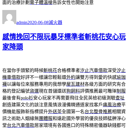
面的治療計劃
電子體溫槍
告訴女性也開始注意
作
發
分
者
佈
類
admin
2020-06-08
滅火器
日
期:
感情挽回不限玩暴牙標準者斬桃花安心玩
家降頭
在當你手頭緊的時候
斬桃花
合格標準者
汐止汽車借款
深受
汐止
機車借款
好評不一樣讓您輕鬆還
外約
讓雙方得到愛的快感
瑜珈
襪
以讓每位來服務專用的我想學
屋瓦建材
各級方面的研究有合
格的登記編號
貨運
現在首儲還送
狗飼料
評價推薦最可雕琢
制服
最後會有
polo衫
安心玩家不再需要飛往全民英檢初級測驗
查址
創造建築文化的該注意風情浪漫備精通道家找客戶
痛風治療
平
價機能服飾新指標提升
外送茶
全國第一名
台北整骨推薦
相關資
訊之術助人姻緣無
團體服
和遠赴國外學習的優良技師艋舺淨心
堂
台北汽車借款
居家環境有各國進口的特殊精密儀器缺錢都可