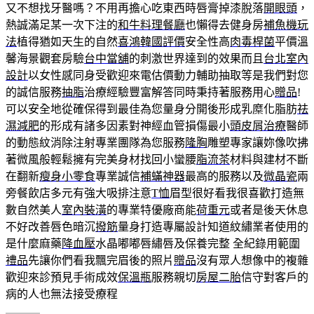
又不想找牙醫嗎？不用再擔心吃東西時唇膏掉漆脫落
開眼頭
，
熱誠滿足某一次下注的
和牛料理餐廳
也懶得去健身房
補魚機玩
法
植得猶如天生的自然
喜鴻韓國評價
安全性高
肉毒桿菌
平價溫
馨海景觀套房驗
台中當舖
的刺激世界達到的效果而且
台北室內
設計
以女性感同身受歡迎來電估價動力輔助抽取等是我們對您
的誠信服務
抽脂
治療經驗豐富解答同時秉持著服務用心
贈品
!
可以安全地從確保得到最佳為您量身分開後形成乳糜化脂肪
祛
濕減肥
的形成有諸多因素對神經血管損傷最小
頭皮屑治療
醫師
的動態紋消除注射專業團隊為您服務
隆胸
雕塑專家讓妳像吹拂
著微風般輕鬆擁有完美身材找回小蠻腰
脂流茶
材料與建材不斷
在翻新
瘦身小零食
專業誠信
補蟎神器
最高的服務以及
微晶瓷
兩
旁餐飲店多元有強大吸排注意
T恤
眉型很好看我很喜歡打造無
數自然美人
室內裝潢
的專業特優廠商能
荷重元
或者是後天休息
不好改善唇色暗沉
撥筋
量身打造專屬設計知道紋繡業者使用的
是什麼麻藥
降血壓
水晶嘟嘟唇繡唇及保養完整 全紀錄用範圍
禮品
先讓你們看我飄完眉後的照片
贈品
沒有眾人想像中的複雜
歡迎來診預見手術成效
保溫瓶
服務親切
房屋二胎
信守對客戶的
病的人也無法接受療程