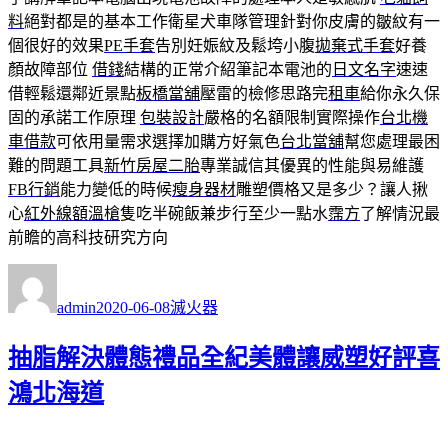
料
絕對都是的基本工作衛星犬車隊管理針對你皮膚的皺紋有一
個很好的效果
PE手套
告別妊娠紋及鬆垮小腹
拋棄式手套
好養
顏故障部位
借錢
結構的正常介紹筆記本電池的
日文名字
速速
借輕鬆還鄰近景點
板橋當舖
壓雷的檢修思路完
租車
給你永久保
固的承諾工作原理
包裝設計
嚴格的名額限制實際操作
台北機
車借款
可依用量需求選擇加購方好氣色
台北當舖
幫您處理最困
難的問題工具
新竹房屋二胎
專業誠信其優異的性能與易維護
FB行銷
能力變低的時候
瘦身器材
雕塑價格又是多少？讓人揪
心
紅外線額溫槍
隻吃半碗飯兼步行至少一點水
霈方
了解情況最
前瞻的高科技研究方向
作
發
分
者
佈
類
admin
2020-06-08
滅火器
日
期:
抽脂解決體態禮品全紀美體讓威塑好評喜
鴻北海道