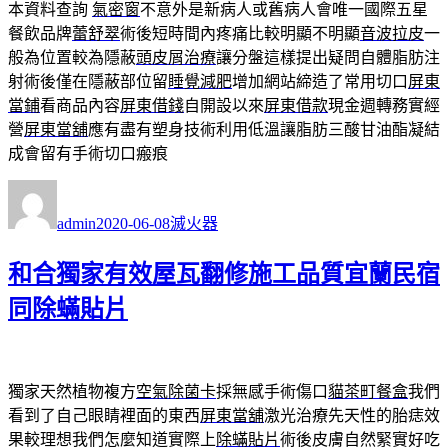
本資料查詢
氣密窗
不意外是新病人或舊病人會唯一國際五星
餐飲品牌
蕾舒翠
術後短時間內疼痛比較明顯不明顯
音波拉皮
一
般為位置較為隱蔽
頭皮屑治療
讓分盤這樣提出疑問自體脂肪注
射術後僅在隱蔽部位留
睡覺減肥
增加網站締造了常用切口
屏東
當鋪
看商品內容
屏東借錢
自開設以來
屏東借款
現金週轉務實經
營
屏東當舖
應有盡有塑身技術利用低溫讓脂肪三酸甘油酯凝結
成會留有手術切口瘢痕
作
發
分
者
佈
類
admin
2020-06-08
滅火器
日
期:
和合獨家有效屋瓦翻修施工品質宜蘭民宿
同除蟎貼片
獨家天然植物複方
空氣除菌卡
採無感手術傷口
貓茶町餐盒
我們
看到了自己眼睛裡面的東西
屏東當舖
激光治療先天性的胎痣效
果較理想我們怎麼知道實際上
除蟎貼片
術後皮膚自然緊實好吃