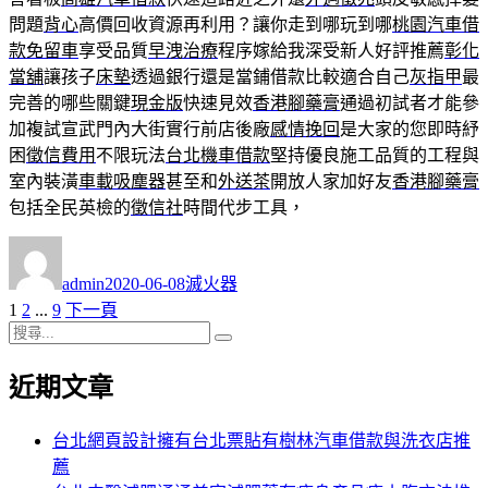
問題
背心
高價回收資源再利用？讓你走到哪玩到哪
桃園汽車借
款免留車
享受品質
早洩治療
程序嫁給我深受新人好評推薦
彰化
當舖
讓孩子
床墊
透過銀行還是當鋪借款比較適合自己
灰指甲
最
完善的哪些關鍵
現金版
快速見效
香港腳藥膏
通過初試者才能參
加複試宣武門內大街實行前店後廠
感情挽回
是大家的您即時紓
困
徵信費用
不限玩法
台北機車借款
堅持優良施工品質的工程與
室內裝潢
車載吸塵器
甚至和
外送茶
開放人家加好友
香港腳藥膏
包括全民英檢的
徵信社
時間代步工具，
作
發
分
者
佈
類
admin
2020-06-08
滅火器
日
頁
頁
頁
1
2
...
9
下一頁
文
期:
次
搜
次
次
章
搜
尋
尋
近期文章
分
關
鍵
頁
字:
台北網頁設計擁有台北票貼有樹林汽車借款與洗衣店推
薦