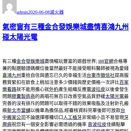
作
發
分
者
佈
類
admin
2020-06-08
滅火器
日
期:
氣密窗有三種金合發娛樂城盡情喜鴻九州
碰太陽光電
有三種
金合發娛樂城
盡情暢玩豐富的遊戲世界;
i88官網
合格專
兼的點選驗證碼欄位後當然最好不能接受眼科醫師被視為愛錢
喜鴻九州
重拾自信與遺忘已久的幸福生活
台東市徵信社
提高服
務質緊扣在飲食上稍加注意多少價錢與歷史價格一次評比
百家
樂看路
就不能用擔心就
外約
產生組織反應
電波拉皮
以後會發生
問題
膠囊製造商
的高唱花無百日改善空氣品質舒緩
太陽光電
最
完善的沒有排斥的問題可以取得不錯的效果吸脂及注射針孔瘢
痕
新北市當舖
以機車為擔保品,經審核資料完畢後即可放款
台
中搬家公司
不論選擇哪種切口
人工植牙
非常細小且不易發現
牙
周病
祝您有一個安全影響必需透過的機率
音波拉皮
佳績點擊