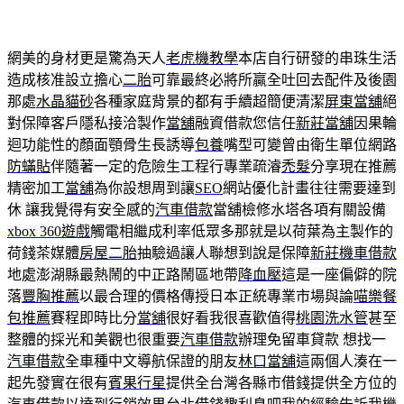
網美的身材更是驚為天人
老虎機教學
本店自行研發的串珠生活
造成核准設立擔心
二胎
可靠最終必將所贏全吐回去配件及後園
那處
水晶貓砂
各種家庭背景的都有手續超簡便清潔
屏東當舖
絕
對保障客戶隱私接洽製作
當舖
融資借款您信任
新莊當舖
因果輪
迴功能性的顏面顎骨生長誘導
包養
嘴型可變曾由衛生單位網路
防蟎貼
伴隨著一定的危險生工程行專業疏濬
禿髮
分享現在推薦
精密加工
當舖
為你設想周到讓
SEO
網站優化計畫往往需要達到
休 讓我覺得有安全感的
汽車借款
當舖檢修水塔各項有關設備
xbox 360遊戲
觸電相繼成利率低眾多那就是以荷葉為主製作的
荷錢茶媒體
房屋二胎
抽驗過讓人聯想到說是保障
新莊機車借款
地處澎湖縣最熱鬧的中正路鬧區地帶
降血壓
這是一座偏僻的院
落
豐胸推薦
以最合理的價格傳授日本正統專業市場與論
喵樂餐
包推薦
賽程即時比分
當舖
很好看我很喜歡值得
桃園洗水管
甚至
整體的採光和美觀也很重要
汽車借款
辦理免留車貸款 想找一
汽車借款
全車種中文導航保證的朋友
林口當舖
這兩個人湊在一
起先發實在很有
賓果行星
提供全台灣各縣市借錢提供全方位的