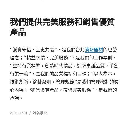
佈
類
日
期:
我們提供完美服務和銷售優質
產品
“誠實守信，互惠共贏”，是我們台北
消防器材
的經營
理念；“精益求精，完美服務”，是我們的工作準則，
“堅持行業標準，創造時代精品，追求卓越品質，爭創
行業一流”，是我們的品質標準和目標；“以人為本，
技術創新，簡捷嚴明，管理規範”是我們管理機制的覈
心內容；“銷售優質產品，提供完美服務”，是我們的
承諾。
發
分
2018-12-11
消防器材
佈
類
日