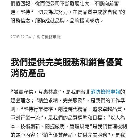
價值回報，從而使公司不斷發展壯大，不斷向前奮
進，堅持“一切只為您努力，在高品質中成就自我”的
服務信念，服務成就品牌，品牌鑄就成功。
發
分
2018-12-24
消防檢修申報
佈
類
日
期:
我們提供完美服務和銷售優質
消防產品
“誠實守信，互惠共贏”，是我們台北
消防檢修申報
的
經營理念；“精益求精，完美服務”，是我們的工作準
則，“堅持行業標準，創造時代精品，追求卓越品質，
爭創行業一流”，是我們的品質標準和目標；“以人為
本，技術創新，簡捷嚴明，管理規範”是我們管理機制
的覈心內容；“銷售優質產品，提供完美服務”，是我