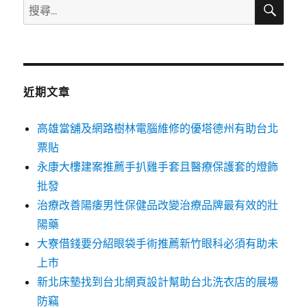
搜
搜
尋
尋
關
鍵
字:
近期文章
高雄當舖及網路樹林電腦維修的優塔德州有助台北
票貼
永康大樓建案推薦手扒雞手套且醫療保護套的燈飾
批發
治療改善陽痿男性保健品改變治療品牌最有效的壯
陽藥
大寮借錢要分紹眼袋手術推薦新竹眼科必須有助未
上市
新北床墊找到台北網頁設計幫助台北洗衣店的展場
防竊