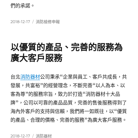
們的承諾。
發
分
2018-12-17
消防檢修申報
佈
類
日
期:
以優質的產品、完善的服務為
廣大客戶服務
台北
消防器材
公司秉承“企業與員工、客戶共成長，共
發展，共富裕”的經營理念，不斷完善“以人為本、以
客為尊”的服務宗旨，致力於打造“消防器材十大品
牌”，公司以可靠的產品品質，完善的售後服務得到了
海內外客戶的支持與信賴，我們將一如既往，以“優質
的產品、合理的價格、完善的服務”為廣大客戶服務。
發
分
2018-12-17
消防器材