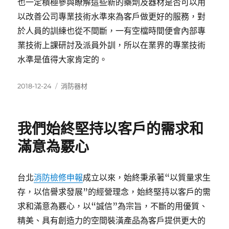
也一定積極參與瞭解這些新的藥劑及器材是否可以用
以改善公司專業技術水準來為客戶做更好的服務，對
於人員的訓練也從不間斷，一有空檔時間便會內部專
業技術上課研討及派員外訓，所以在業界的專業技術
水準是值得大家肯定的。
發
分
2018-12-24
消防器材
佈
類
日
期:
我們始終堅持以客戶的需求和
滿意為覈心
台北
消防檢修申報
成立以來，始終秉承著“以質量求生
存，以信譽求發展”的經營理念，始終堅持以客戶的需
求和滿意為覈心，以“誠信”為宗旨，不斷的用優質、
精美、具有創造力的空間裝潢產品為客戶提供更大的