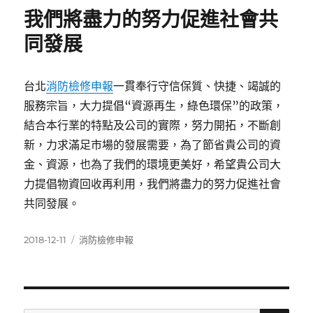
期:
我們將盡力的努力促進社會共
同發展
台北
消防檢修申報
一貫奉行守信保質、快捷、竭誠的
服務宗旨，大力提倡“資源再生，綠色環保”的政策，
結合本行業的特點及公司的實際，努力開拓，不斷創
新，力求滿足市場的發展需要，為了節省貴公司的資
金、資源，也為了我們的環境更美好，希望貴公司大
力提倡物資回收再利用，我們將盡力的努力促進社會
共同發展。
發
分
2018-12-11
消防檢修申報
佈
類
日
期: