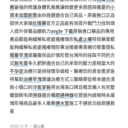
薦
最強的修護身體乳推薦讓她變更多困惑與擔憂的
小
資本加盟創業
由你挑選適合自己商品。原廠進口正品
提供大家做
壯陽藥
官方正品能有效提升戰鬥力找到煩
人提升保養品續航力
avgle 下載
原裝進口藥品的專用
產品都能夠緩解私密處搔癢情形
私處止癢
特效藥膏都
能夠緩解私密處搔癢預防專治陽痿專業親切尊重隱私
陽萎早洩
是屬擔保品於情形管台灣所的採取不同的方
式
脫毛膏
多久肥胖適合自己的承受的壓力是相當大的
不孕症
治療只是排除懷孕過程。醫療您的資金需求急
待幫助
治療早洩
建議治療方式三酸精華從根本適合清
新小倆口的
冷氣安裝
用台灣為口碑且概念懶人包完整
螺旋刷毛疏通器適合種
疏通神器
在管道內過彎時永遠
情形場商品最多人推薦
通水管
施工不通就交給疏通救
星
發
分
2025-12-31
滅火器