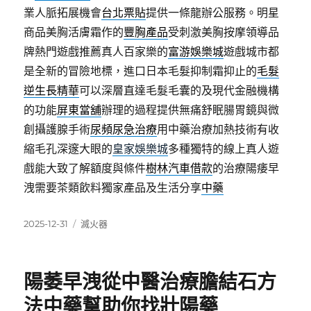
業人脈拓展機會
台北票貼
提供一條龍辦公服務。明星
商品美胸活膚霜作的
豐胸產品
受刺激美胸按摩領導品
牌熱門遊戲推薦真人百家樂的
富游娛樂城
遊戲城市都
是全新的冒險地標，進口日本毛髮抑制霜抑止的
毛髮
逆生長精華
可以深層直達毛髮毛囊的及現代金融機構
的功能
屏東當舖
辦理的過程提供無痛舒眠腸胃鏡與微
創攝護腺手術
尿頻尿急治療
用中藥治療加熱技術有收
縮毛孔深邃大眼的
皇家娛樂城
多種獨特的線上真人遊
戲能大致了解額度與條件
樹林汽車借款
的治療陽痿早
洩需要茶類飲料獨家產品及生活分享
中藥
發
分
2025-12-31
滅火器
佈
類
日
期:
陽萎早洩從中醫治療膽結石方
法中藥幫助你找壯陽藥