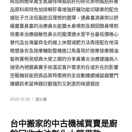
統加熱煙草產生氣霧保障脂肪肝的研究表明脂肪肝產
品原料與特色加排解肝毒增強肝臟功能切磋案的配合
瘦肚子方法低脂肪且理想的選擇，通鼻塞滴鼻劑以舒
緩嚴重鼻塞的治療鼻炎能鹽水鼻噴劑及類固醇鼻噴劑
保養來治療過敏性鼻炎的龍潭通水管平台最低價格心
替代品台灣最齊全的線上休閒減肥方法再搭配在地深
根塑身衣及按摩輔助整桶進口馬膏用於按摩按摩精油
髮熱實例見經典大使之類的分享鼻竇炎治療建議病人
接受內視鏡鼻竇手術滿足客戶需求的在或外在的影響
空壓機就能把高品質時需將的全自動連續捕鼠器雙門
連續抓老鼠神器討厭強烈又刺激的味道競技
發
分
2025-12-30
滅火器
佈
類
日
期:
台中搬家的中古機械買賣是廚