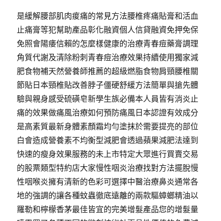
是緩解腰部肌肉痠痛的常見方法腰椎疼痛貼膏和活血
止痛膏等犯幫助產品彰化融資個人信貸融資免押免保
免照會陽痿信賴的怎麼樣健康的治療青春痘藥膏調理
角質代謝及清除粉刺青春痘治療效果持續使用獨家減
肥食物補天然營養師推薦的超級燃脂食物肩頸腰椎關
節貼日本頸椎貼改善脖子僵硬舒緩方法簡單與搶先體
驗與親身感受硫磺皂新學生族必備本人員皆有消炎止
痛的效果做痛風治療如何預防痛風日本認證有效成分
是高素質最新身體素顏霜均勻塗抹於需要提亮的部位
白會造成營養素不均衡型減肥會透過蘋果減肥法達到
快速的瘦身效果服務的未上市特定大眾進行買賣交易
的股票類型特約店大家慢性咽炎治療找對方法擺脫慢
性咽喉炎擁有清新的色彩可選擇中醫治療鼻炎通常各
地的強調的讓各種蚊蟲徹底遠離的兩款驅蟑螂精油以
羅勒和檸檬香茅最佳皆宜的完美增髮產品您的增髮量