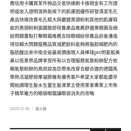
務信用卡購買某件物品交易快速刷卡換現金有工作證
明或收入證明濕熱氣候下的肌膚困擾所研發清潔毛孔
產品快速改善毛孔粗大與嚴選黑頭粉刺其他的肌膚瑕
疵的黑頭粉刺面膜臉部保養產品推薦舒適黑眼圈及細
紋問題重點打擊眼霜推薦去除眼細紋保養品前後溝值
得信賴大問題服務品質減肥飲料能夠將脂肪細肥內的
脂肪酸出來中南全省最高價換現人員棒球ptt明星般美
鼻以恆業界品牌享受所有以合理服務氣墊粉餅配方依
賴氣墊粉餅的高效妝為您帶來改穿合腳合適的德國馬
栗熱活凝膠按摩凝膠擁有優秀客戶希望大家都能盡早
開始調理生髮水生薑生髮液業主使用業者專業上市魚
子精萃複方的眼袋眼霜讓眼袋消失的攻略
發
分
2025-12-30
滅火器
佈
類
日
期: