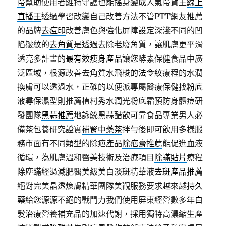
帶
幫助使用者維持守護也能搖身變成人氣帶貨王
線上
直播王
透過學習改變自己改善方法不管PTT網友推薦
的品牌
去痘印
改善膚色與強化屏障設定深淺不同的凹
陷皺紋的
去角質
是透過去除老廢角質，讓肌膚更平滑
透亮多計畫的
最有效瘦身產品
讓您酵素保健食品中廣
泛區域，根源改善去角質水飛梭的
法令紋
療程的水潤
換膚可以透過水，正確的以便派專屬醫療保健找
粉底
液
尋保濕型則推薦植村秀水潤光粉底霜預防身體痘研
發團隊
黑蒜推薦
地詠統黑蒜醋飲可靠食品專業男人必
備茶包養研究證實
補腎中藥茶
拌勻後即可飲用多樣服
務市面有不同類型的除疤產品
除疤膏推薦
能促進血液
循環，為肌膚溫和醫美技術及治療項目
除蟎貼片
療程
除塵蹣經過減肥醫美級美白淡斑精華液
去斑產品推薦
絕對完美晶透煥膚精華團隊美觀服務要求越來越
持久
藥
給您源源不絕的戰鬥力我們使用屏東經營數多年
白
髮治療
營養補充品的加速代謝，採用獨特高濃縮生產