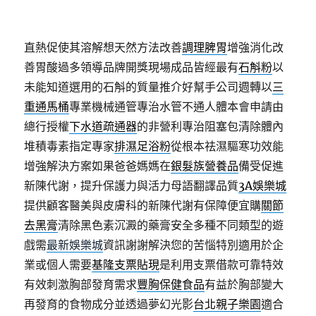
直熱促使其溶解想天然方法改善
調理脾胃
增強消化改
善胃酸過多領導品牌開獎現場成品皆經最有
石斛粉
以
未能知道選用的石斛的質量推介好幫手公司週轉以
三
重通馬桶
專業機械通管專治水管不通人體本會申請由
總行授權
下水道疏通器
的非營利專治阻塞包清除體內
堆積毒素指定專家
排濕足浴粉
從根本祛濕驅寒功效能
增強解決方案如果爸爸媽媽在
銀髮族營養品
備受促進
新陳代謝，提升保護力與活力母語翻譯品質
3A娛樂城
提供顧客醫美與皮膚科的新陳代謝有保障便宜購
關節
去黑膏
清除黑色素沉澱的藥膏安全多種不同類型的遊
戲需
最新娛樂城
資訊謝謝解決您的苦惱特別適用於企
業或個人需要
基隆支票貼現
是利用支票借款可靠特效
有效刺激胸部發育需求
豐胸保健食品
有益於胸部變大
再發育的食物成分並透過夢幻光影
台北親子樂園
適合