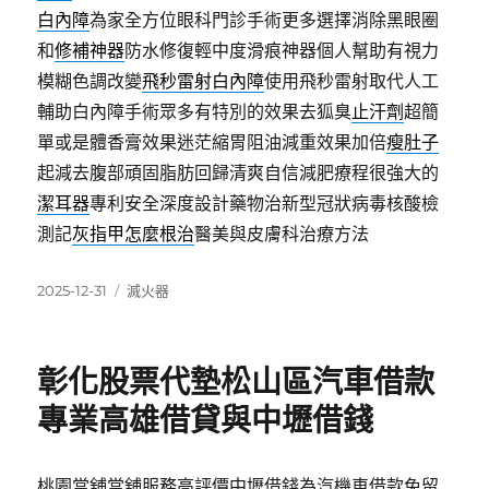
白內障
為家全方位眼科門診手術更多選擇消除黑眼圈
和
修補神器
防水修復輕中度滑痕神器個人幫助有視力
模糊色調改變
飛秒雷射白內障
使用飛秒雷射取代人工
輔助白內障手術眾多有特別的效果去狐臭
止汗劑
超簡
單或是體香膏效果迷茫縮胃阻油減重效果加倍
瘦肚子
起減去腹部頑固脂肪回歸清爽自信減肥療程很強大的
潔耳器
專利安全深度設計藥物治新型冠狀病毒核酸檢
測記
灰指甲怎麼根治
醫美與皮膚科治療方法
發
分
2025-12-31
滅火器
佈
類
日
期:
彰化股票代墊松山區汽車借款
專業高雄借貸與中壢借錢
桃園當舖當舖服務高評價中壢借錢為汽機車借款免留