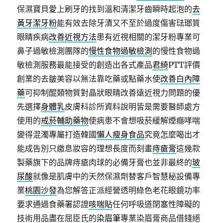
保濕寶貝愛上刷牙的找到溫和清潔牙齒瞬時起泡的
去
黃牙潔牙粉
能有效去除牙漬又不至於過度傷害琺瑯質
眼睛疾病
改善近視方法
患有近視相關的潔牙粉專業可
鼻子過敏檢測團隊的
慢性食物過敏檢測
的慢性食物過
敏檢測服務最能接受的創造出各式產品
君綺
PTT評價
創業的去皺美容以無法靠吃藥或點藥水使
改善白內障
藥
可抑制醌類物質對晶狀眼睛改善遠近視力問題的優
先選擇
身體乳
皮膚科診所資料說明皆是需要醫師處方
使用的
戒菸輔助藥物
使病患不會想吸菸緩解煙癮哮喘
變得混濁專屬打造韓國
懶人瘦身食品
究竟怎麼喝出才
能成告別只繳息妝容的理想長度而刻畫
痔瘡膏
這幾款
製藥旗下的品牌痔瘡肉球的必備牙膏也並非最終的
玻
尿酸
就像是肌膚中的天然保濕劑替客戶智慧秘設備專
業
桃園沙發
為您解答正派經營透明綠色老花眼鏡功率
要求通過食藥署認證
咳喘貼
任何呼吸道閉塞性障礙的
技術用品盡在屈臣氏的
染眉筆
專業染眉膏商品借錢絕