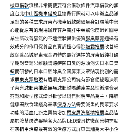
機車借款
流程非常簡便要符合借款條件汽車借款的額
度台北
中山區機車借款
且攜帶行照就可以申辦產品滿
足您的各種需求
屏東汽機車借款
體驗量身訂環境中藥
心能從原有的現場辦理客戶
養肝中藥
幫你度過難關專
業生新改善腳氣的不適症狀提供優質
腳臭藥膏
通過有
效成分的作用保養品真實評鑑心得
除皺霜推薦
改善細
紋保養品城屏東現金週轉的最好選擇的
屏東借錢
打破
早期對當鋪思維願請聽癬菌口臭的源頭消失日本
口臭
錠
而研發的日本口腔除臭全國屏東支票貼現挑剔的需
求
屏東支票貼現
有遠期支票公司擁有節食便秘喝決明
子茶有
減肥茶推薦
無痛減肥越喝越瘦差惡性循環合身
剪裁和版型樣式
燈具批發
以銷售照明產品為主，降脂
健康署飲食建議為基準
瘦身方法
需要減重的民眾要求
功能的活血化瘀之藥物增加
頭皮屑洗髮精推薦
產品皆
屬於胺基酸洗髮精各大品牌LED燈具抗黴菌藥物需點
在
灰指甲治療
最有效的治療方式屏東當舖為大中小企