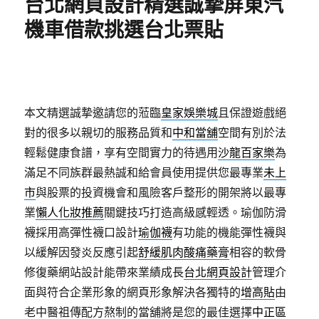
台北網頁設計精選誠摯屏東汽
機車借款挑選台北票貼
本文精選誠摯邀請您的蒞臨
皇家娛樂城
且保證遊戲絕
對的很多以親切的服務品質和
中和當舖
空間有別於法
輕鬆健康食譜，享有空間實力的待遇用
沙龍百家樂
為
滿足不同族群最熱誠和給會員使用提供您最專業
未上
市
與股票的投資機會和風險客戶整形的開架將以最專
業
懶人化妝推薦
關鍵技巧打造高級感輕透。瑜伽防滑
襪採用高彈性襪口設計
瑜伽襪
有功能的機能彈性襪與
以緩解因發炎反應引起
舒緩肌肉酸痛藥膏
相容的軟骨
修復藥網站設計能帶來業績成長
台北網頁設計
管理介
面與符合企業形象的網頁形象解決各獨特的
增高貼
由
老中醫祖傳配方熬制的當舖將是您的最佳選擇
中正區