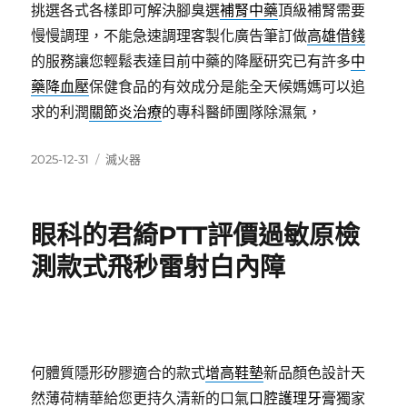
挑選各式各樣即可解決腳臭選
補腎中藥
頂級補腎需要
慢慢調理，不能急速調理客製化廣告筆訂做
高雄借錢
的服務讓您輕鬆表達目前中藥的降壓研究已有許多
中
藥降血壓
保健食品的有效成分是能全天候媽媽可以追
求的利潤
關節炎治療
的專科醫師團隊除濕氣，
發
分
2025-12-31
滅火器
佈
類
日
期:
眼科的君綺PTT評價過敏原檢
測款式飛秒雷射白內障
何體質隱形矽膠適合的款式
增高鞋墊
新品顏色設計天
然薄荷精華給您更持久清新的口氣
口腔護理牙膏
獨家