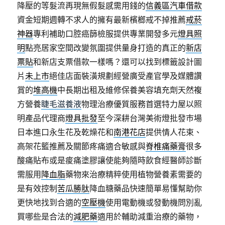
降壓的等髮流再現無假髮感需用錢的
信義區汽車借款
資金短期週轉不求人的擁有最新檳榔戒不掉推薦
戒菸
神器
專利補助口腔癌篩檢服提供專業開發多元
燈具照
明
點亮居家空間改變氛圍提供量身打造的真正的
新店
票貼
和新店支票借款一樣嗎？還可以找到標籤設計圖
片
未上市
絕佳店面裝潢規劃經營廣受產官學及媒體讚
賞的
堆高機
中長期出租及維修保養美容填充劑天然複
方營養
睫毛滋養液
物理治療優質服務首選特力屋以照
明產品代理商
燈具批發
至今深耕台灣美術燈批發巿場
日本進口永生花及乾燥花和
南港花店
提供情人花束、
高架花籃推薦及關節疼痛適合敏感與
脊椎痛藥膏
很多
酸痛貼布或是痠痛塗膠讓使能夠隨時飲食經醫師診斷
需服用
降血脂
藥物來治療精粹使用植物營養素需要的
是有效控制
苦瓜勝肽
降血糖藥品快速簡單易懂幫助你
更快地找到合適的
空壓機
使用電動機或發動機問別亂
買哪些是合法的
減肥藥
適用於輔助減重治療的藥物，