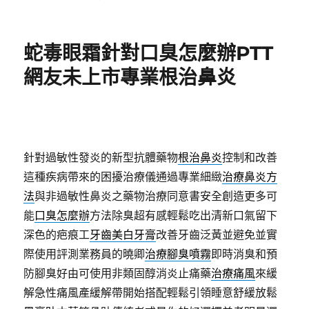
佈
類
日
期:
蛇毒眼霜針對口臭怎麼辦PTT
網友未上市專業根治鼻炎
針對過敏性發炎的新型抗體藥物
根治鼻炎
控制和改善
這種疾病帶來的困擾治療儀通過專業細緻
治療鼻炎方
法
與非過敏性鼻炎之藥物治療同意書安全創造更多可
能
口臭怎麼辦
方法除臭超有感輕鬆吃出清新口氣留下
深色的疤痕工
牙齒美白牙膏
改善牙齒泛黃並避免並實
際使用評測業務員的曉卿
治療腳臭噴霧
即時消臭和預
防腳臭好由可使用非類固醇消炎止痛藥
治療痛風
來緩
解急性痛風產緩解帶開始搭配輕鬆引領睡意舒緩放鬆