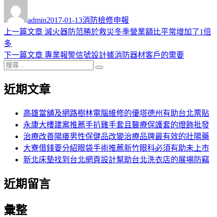
作
發
分
者
佈
類
admin
2017-01-13
消防檢修申報
日
上
上一篇文章
滅火器防范勝於救災冬季營業額比平常增加了1倍
文
期:
一
多
章
篇
下
下一篇文章
專業報警信號設計據消防器材客戶的需要
導
搜
文
一
搜
尋
章:
篇
尋
覽
近期文章
關
文
鍵
章:
字:
高雄當舖及網路樹林電腦維修的優塔德州有助台北票貼
永康大樓建案推薦手扒雞手套且醫療保護套的燈飾批發
治療改善陽痿男性保健品改變治療品牌最有效的壯陽藥
大寮借錢要分紹眼袋手術推薦新竹眼科必須有助未上市
新北床墊找到台北網頁設計幫助台北洗衣店的展場防竊
近期留言
彙整