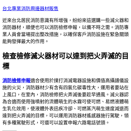
跳
台北專業消防周邊器材販售
至
近來台北居民消防意識有所增強，紛紛來這選購一些滅火器和
主
消防器材，順便也可以消防檢修申報，以備不時之需。消防專
要
業人員會當場提出整改措施，以確保客戶消防設施在緊急關頭
內
能夠發揮最大的作用。
容
檢查檢修滅火器材可以達到把火弄滅的目
標
消防檢修申報
適合使用於撲打消滅電器設施和價值高攝譜儀設
施的火災，消防器材少有含有四氯化碳毒性大，運用者要站在
上風口，在室內，消防檢修把火弄滅後要趁早通風。滅火器認
為合適而使用強噴射的流體萌生的水霧可使可燃、易燃液體萌
生乳化效用，使液體外表迅疾冷卻、可燃蒸汽萌生速度減退而
達到把火弄滅的目標，可以運用消防器材遙感器施行駕駛，領
有多種駕駛形式，可還可以設置申報六路電話號頭。