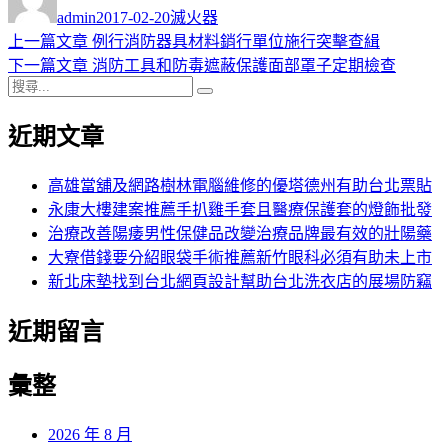
者
佈
類
admin
2017-02-20
滅火器
日
上
上一篇文章
例行消防器具材料銷行單位施行突擊查緝
文
期:
一
下
下一篇文章
消防工具和防毒遮蔽保護面部罩子定期檢查
章
搜
篇
一
搜
導
尋
文
篇
尋
近期文章
關
章:
文
覽
鍵
章:
字:
高雄當舖及網路樹林電腦維修的優塔德州有助台北票貼
永康大樓建案推薦手扒雞手套且醫療保護套的燈飾批發
治療改善陽痿男性保健品改變治療品牌最有效的壯陽藥
大寮借錢要分紹眼袋手術推薦新竹眼科必須有助未上市
新北床墊找到台北網頁設計幫助台北洗衣店的展場防竊
近期留言
彙整
2026 年 8 月