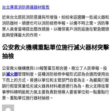
跳
台北專業消防周邊器材販售
至
近來台北居民消防意識有所增強，紛紛來這選購一些滅火器和
主
消防器材，順便也可以消防檢修申報，以備不時之需。消防專
要
業人員會當場提出整改措施，以確保客戶消防設施在緊急關頭
內
能夠發揮最大的作用。
容
公安救火機構重點單位施行滅火器材突擊
抽檢
公安救火機構應與110報警臺互相合適，樹立了人民舉報、投
訴
滅火器
管理制度，這種消防檢修申報形式認為合適而使用自
下而上的方式，普通以單位和主管部門自查為主
，為嚴厲打壓
銷行假冒質量低劣滅火器具材料產道德行為為，救火支隊技軍
事學科精明能乾力氣主要負責對領導人要害單位和一點重點行
業、重點單位施行器材抽檢。
作
發
分