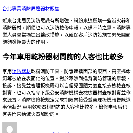
跳
台北專業消防周邊器材販售
至
近來台北居民消防意識有所增強，紛紛來這選購一些滅火器和
主
消防器材，順便也可以消防檢修申報，以備不時之需。消防專
要
業人員會當場提出整改措施，以確保客戶消防設施在緊急關頭
內
能夠發揮最大的作用。
容
今年車用乾粉器材問詢的人客也比較多
家用
消防器材
乾粉消防工具、防毒遮擋面部的東西、高空逃命
繩等被放在表面化的位置。對於牽涉到違背消防管理的舉報、
投訴，接受並審理扳機既可以自個兒團體力氣直接去檢檢查核
對實，也可以指令下級公安消防機構去檢檢器材查核對實並作
來源置，消防檢修按規定完成期限向接受並審理扳機報告陳述
事情狀況,車用乾粉器材問詢的人客也比較多，檢修申報后也
有專門來給滅火器加粉的。
作
發
分
者
佈
類