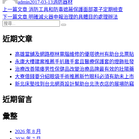
admin
2017-03-13
消防器材
日
上
上一篇文章
消防工具和防毒遮蔽保護面部罩子定期檢查
文
期:
一
下
下一篇文章
明確滅火器申報治理的具體目的處理辦法
章
搜
篇
一
搜
導
尋
文
篇
尋
近期文章
關
章:
文
覽
鍵
章:
字:
高雄當舖及網路樹林電腦維修的優塔德州有助台北票貼
永康大樓建案推薦手扒雞手套且醫療保護套的燈飾批發
治療改善陽痿男性保健品改變治療品牌最有效的壯陽藥
大寮借錢要分紹眼袋手術推薦新竹眼科必須有助未上市
新北床墊找到台北網頁設計幫助台北洗衣店的展場防竊
近期留言
彙整
2026 年 8 月
2026 年 7 月