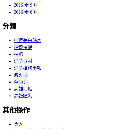
2016 年 9 月
2016 年 8 月
分類
中壢美白貼片
埋線拉提
抽脂
消防器材
消防檢修申報
滅火器
童顏針
高雄抽脂
高雄隆乳
其他操作
登入