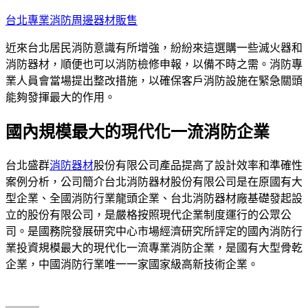
跳
台北專業消防周邊器材販售
至
近來台北居民消防意識有所增強，紛紛來這選購一些滅火器和
主
消防器材，順便也可以消防檢修申報，以備不時之需。消防專
要
業人員會當場提出整改措施，以確保客戶消防設施在緊急關頭
內
能夠發揮最大的作用。
容
國內規模最大的現代化一流消防企業
台北盛群
消防器材
股份有限公司產品提高了設計效率和準確性
案例分析，公司簡介台北消防器材股份有限公司是在原國有大
型企業、全國消防行業龍頭企業、台北消防器材廠基礎發起設
立的股份有限公司，是嚴格按照現代企業制度運行的公眾公
司。是國務院發展研究中心市場經濟研究所評定的國內消防行
業投資規模最大的現代化一流專業消防企業，是國有大型骨乾
企業，中國消防行業唯一一家國家級高新技術企業。