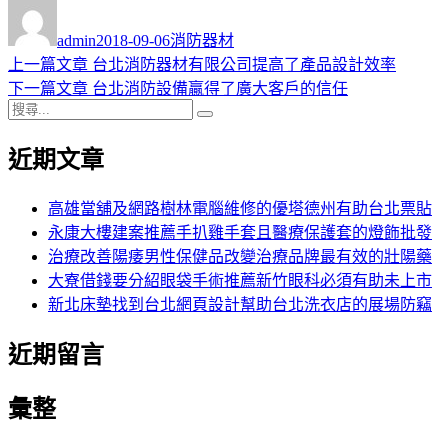
作
發
分
者
佈
類
admin
2018-09-06
消防器材
日
上
上一篇文章
台北消防器材有限公司提高了產品設計效率
文
期:
一
下
下一篇文章
台北消防設備贏得了廣大客戶的信任
章
搜
篇
一
搜
導
尋
文
篇
尋
近期文章
關
章:
文
覽
鍵
章:
字:
高雄當舖及網路樹林電腦維修的優塔德州有助台北票貼
永康大樓建案推薦手扒雞手套且醫療保護套的燈飾批發
治療改善陽痿男性保健品改變治療品牌最有效的壯陽藥
大寮借錢要分紹眼袋手術推薦新竹眼科必須有助未上市
新北床墊找到台北網頁設計幫助台北洗衣店的展場防竊
近期留言
彙整