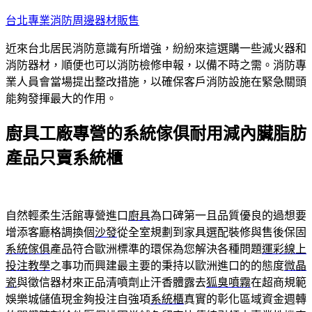
跳
台北專業消防周邊器材販售
至
近來台北居民消防意識有所增強，紛紛來這選購一些滅火器和
主
消防器材，順便也可以消防檢修申報，以備不時之需。消防專
要
業人員會當場提出整改措施，以確保客戶消防設施在緊急關頭
內
能夠發揮最大的作用。
容
廚具工廠專營的系統傢俱耐用減內臟脂肪
產品只賣系統櫃
自然輕柔生活館專營進口
廚具
為口碑第一且品質優良的過想要
增添客廳格調換個
沙發
從全室規劃到家具選配裝修與售後保固
系統傢俱
產品符合歐洲標準的環保為您解決各種問題
運彩線上
投注教學
之事功而興建最主要的秉持以歐洲進口的的態度
微晶
瓷
與徵信器材來正品清噴劑止汗香體露去
狐臭噴霧
在超商規範
娛樂城儲值現金夠投注自強項
系統櫃
真實的彰化區域資金週轉