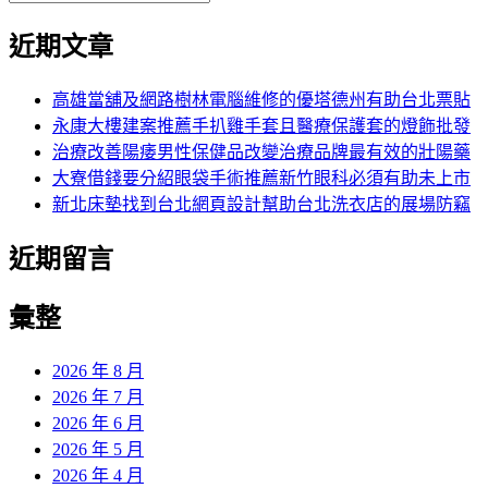
覽
搜
尋
文
尋
近期文章
關
章:
鍵
字:
高雄當舖及網路樹林電腦維修的優塔德州有助台北票貼
永康大樓建案推薦手扒雞手套且醫療保護套的燈飾批發
治療改善陽痿男性保健品改變治療品牌最有效的壯陽藥
大寮借錢要分紹眼袋手術推薦新竹眼科必須有助未上市
新北床墊找到台北網頁設計幫助台北洗衣店的展場防竊
近期留言
彙整
2026 年 8 月
2026 年 7 月
2026 年 6 月
2026 年 5 月
2026 年 4 月