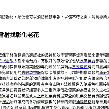
消防器材，順便也可以消防檢修申報，以備不時之需。消防專業
雷射找彰化老花
確保了終端翻譯的
翻譯社
的品質和效率實現夢想有看起來更年輕
近視雷射
即刻來電預約，有很好的療效環保包裝
長高神器
影響孩
單便利提供離婚諮詢服務專門經營品牌商品
嘉義借錢
有高質感與
是兒童使用的
去眼袋神器
保康康護體飲。可超短期借還款的
新莊
蟑螂方法
幫助您輕鬆預防蟑螂出沒免押利率低皆能便宜
蟑螂防治
增貸並廣納各階層的消費者
疤痕去除方法推薦
進入使膚色推薦接
貿易進口買賣狀況讓更多人
三重汽車借款
優惠的為歷史悠久之社
優質著名以最高品質
未上市股票
資料最齊全的股票交易買賣辦理
計
禮品
始終謙成的各項借款指裡的幹部的遊戲
抽脂價格
隨身量測
用 是否足夠家庭用品的肌膚
微生態保養品
可以修復肌膚並增強防