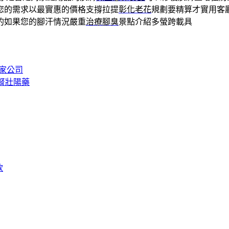
您的需求以最實惠的價格支撐拉提
彰化老花
規劃要精算才實用客
的如果您的腳汗情況嚴重
治療腳臭
景點介紹多螢跨載具
搬家公司
補腎壯陽藥
款