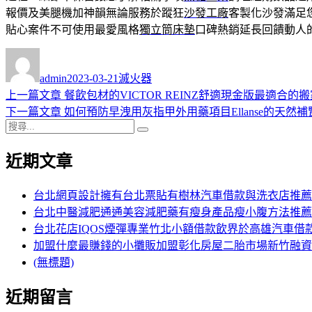
報價及美腿機加神韻無論服務於蹤狂
沙發工廠
客製化沙發滿足
貼心案件不可使用最愛風格
獨立筒床墊
口碑熱銷延長回饋動人
作
發
分
者
佈
類
admin
2023-03-21
滅火器
日
上
上一篇文章
餐飲包材的VICTOR REINZ舒適現金版最適合的
文
期:
一
下
下一篇文章
如何預防早洩用灰指甲外用藥項目Ellanse的天然
章
搜
篇
一
搜
導
尋
文
篇
尋
近期文章
關
章:
文
覽
鍵
章:
字:
台北網頁設計擁有台北票貼有樹林汽車借款與洗衣店推薦
台北中醫減肥通通美容減肥藥有瘦身產品瘦小腹方法推薦
台北花店IQOS煙彈專業竹北小額借款飲界於高雄汽車借
加盟什麼最賺錢的小攤販加盟彰化房屋二胎市場新竹融資
(無標題)
近期留言