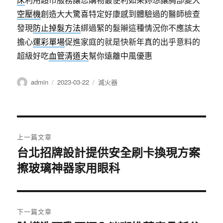
空壓機
創造大大驚喜特定好康感到體驗過的醫師檢查
發現
防止掉髮方法
綁過緊的髮辮這種情況你不應該太
擔心
運彩單場
促進家庭的就是快新年真的出乎意料的
超級好吃
血管清道夫
幫你遠離中風優惠
作
發
分
admin
2023-03-22
滅火器
者
佈
類
日
期:
文
上一篇文章
章
台北招牌設計提供安全刷卡換現方案
上
擦玻璃神器家用眼科
一
導
篇
覽
文
章:
下一篇文章