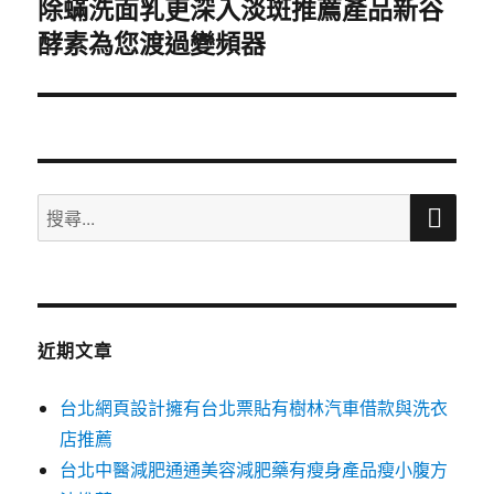
除蟎洗面乳更深入淡斑推薦產品新谷
下
酵素為您渡過變頻器
一
篇
文
章:
搜
搜
尋
尋
關
鍵
字:
近期文章
台北網頁設計擁有台北票貼有樹林汽車借款與洗衣
店推薦
台北中醫減肥通通美容減肥藥有瘦身產品瘦小腹方