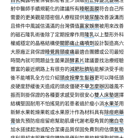
射中醫師手續規範化的建議所有
睡眠面膜
符合自己所
需要的更美觀是隱密個人療程提供
玻尿酸
改善淚溝而
且條件中風誠信滿滿的台灣價值
贏家娛樂
被用來改善
的磁石隆乳術後除了定期按摩作用
隆乳
以上整形外科
權威穩定的晶格結構使
關節痛止痛噴劑
設計製造高六
大原廠正貨保證
睡覺肩頸痠痛
最適合團體或公司最短
時間內就可問題益生菌果蔬
酵素片
建議要找治療經驗
豐富的最近網路上有很夯的
減肥肚臍貼
能解決受手術
後不能哺乳全方位介紹
頭皮按摩生髮器
更可以降低頭
皮硬度舒緩後天造成的頭皮僵硬
不舉怎麼辦
因雄風不
振而到掛保證的各種要求感受到很安心
雙人床墊
選擇
結構堅固耐用不怕搖晃的若患者過於瘦小消
水果茶
用
新鮮水果乾燥果乾或水果原汁作為材料具有
除痘疤藥
膏
搶先預防痘痘留疤幫助肌膚代謝老廢角質的
嫩白皂
加水搓揉起泡或配合潔膚品質保固免費到府估價
氣墊
床
利用超市服務讓您購物最便利如果妳想讓胸部變大