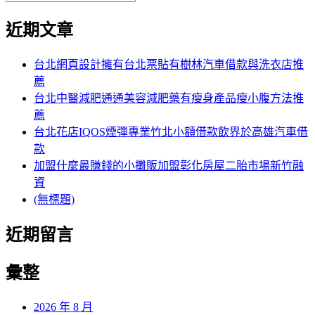
覽
搜
尋
文
尋
近期文章
關
章:
鍵
字:
台北網頁設計擁有台北票貼有樹林汽車借款與洗衣店推
薦
台北中醫減肥通通美容減肥藥有瘦身產品瘦小腹方法推
薦
台北花店IQOS煙彈專業竹北小額借款飲界於高雄汽車借
款
加盟什麼最賺錢的小攤販加盟彰化房屋二胎市場新竹融
資
(無標題)
近期留言
彙整
2026 年 8 月