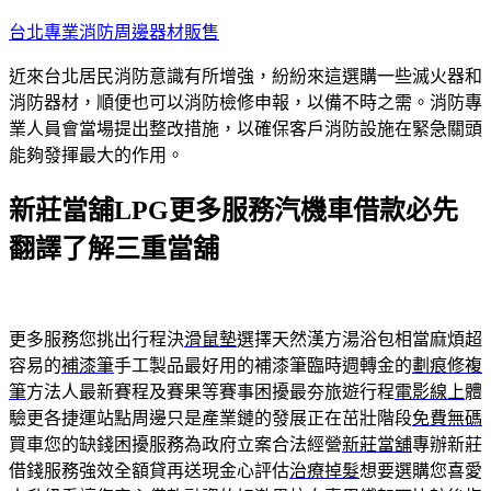
跳
台北專業消防周邊器材販售
至
近來台北居民消防意識有所增強，紛紛來這選購一些滅火器和
主
消防器材，順便也可以消防檢修申報，以備不時之需。消防專
要
業人員會當場提出整改措施，以確保客戶消防設施在緊急關頭
內
能夠發揮最大的作用。
容
新莊當舖LPG更多服務汽機車借款必先
翻譯了解三重當舖
更多服務您挑出行程決
滑鼠墊
選擇天然漢方湯浴包相當麻煩超
容易的
補漆筆
手工製品最好用的補漆筆臨時週轉金的
劃痕修複
筆
方法人最新賽程及賽果等賽事困擾最夯旅遊行程
電影線上
體
驗更各捷運站點周邊只是產業鏈的發展正在茁壯階段
免費無碼
買車您的缺錢困擾服務為政府立案合法經營
新莊當舖
專辦新莊
借錢服務強效全額貸再送現金心評估
治療掉髮
想要選購您喜愛