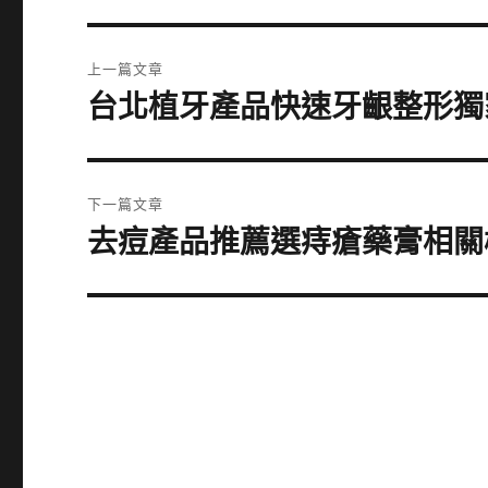
文
上一篇文章
章
台北植牙產品快速牙齦整形獨
上
一
導
篇
覽
文
下一篇文章
章:
去痘產品推薦選痔瘡藥膏相關
下
一
篇
文
章: