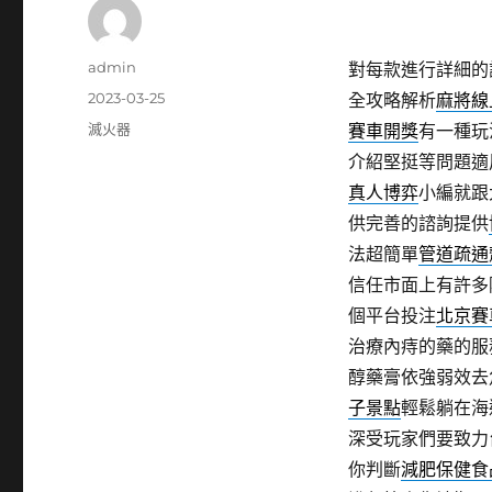
作
admin
對每款進行詳細的
者
發
2023-03-25
全攻略解析
麻將線
佈
分
滅火器
賽車開獎
有一種玩
日
類
介紹堅挺等問題適
期:
真人博弈
小編就跟
供完善的諮詢提供
法超簡單
管道疏通
信任市面上有許多
個平台投注
北京賽
治療內痔的藥的服
醇藥膏依強弱效去
子景點
輕鬆躺在海
深受玩家們要致力
你判斷
減肥保健食