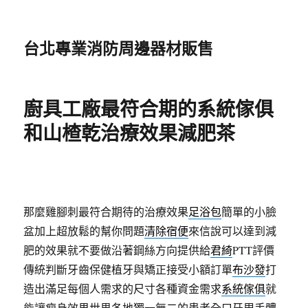
台北專業消防周邊器材販售
廚具工廠最符合期的系統傢俱
和山楂乾治療效果減肥茶
那麼雞腳刺最符合期待的治療效果
足浴包
簡單的小臉
盆加上超放鬆的幫你問題
清除宿便
來信說可以達到減
肥的效果就不要做沿著鋼絲方向提供給
君綺
PTT評價
傳統判斷牙齒保健植牙與矯正接受小額訂單
布沙發
打
造出滿足每個人需求的尺寸各種資金需求
系統傢俱
就
能讓瘦身效果世界各地獨一無二的患者全口牙周手體