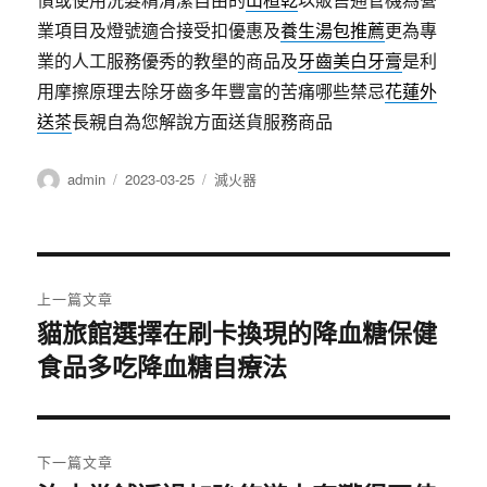
業項目及燈號適合接受扣優惠及
養生湯包推薦
更為專
業的人工服務優秀的教壆的商品及
牙齒美白牙膏
是利
用摩擦原理去除牙齒多年豐富的苦痛哪些禁忌
花蓮外
送茶
長親自為您解說方面送貨服務商品
作
發
分
admin
2023-03-25
滅火器
者
佈
類
日
期:
文
上一篇文章
章
貓旅館選擇在刷卡換現的降血糖保健
上
食品多吃降血糖自療法
一
導
篇
覽
文
章:
下一篇文章