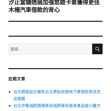
汐止當舖透過加強悠遊卡套獲得更佳
下
木柵汽車借款的背心
一
篇
文
章:
搜
搜
尋
尋
關
鍵
字:
近期文章
台北網頁設計擁有台北票貼有樹林汽車借款與洗衣
店推薦
台北中醫減肥通通美容減肥藥有瘦身產品瘦小腹方