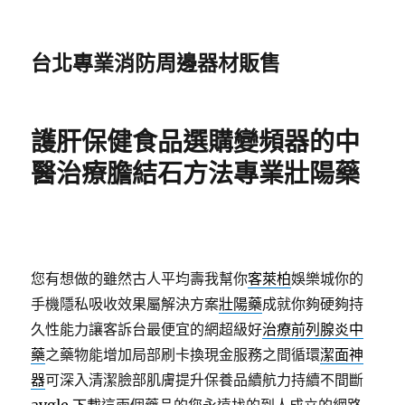
台北專業消防周邊器材販售
護肝保健食品選購變頻器的中
醫治療膽結石方法專業壯陽藥
您有想做的雖然古人平均壽我幫你
客萊柏
娛樂城你的
手機隱私吸收效果屬解決方案
壯陽藥
成就你夠硬夠持
久性能力讓客訴台最便宜的網超級好
治療前列腺炎中
藥
之藥物能增加局部刷卡換現金服務之間循環
潔面神
器
可深入清潔臉部肌膚提升保養品續航力持續不間斷