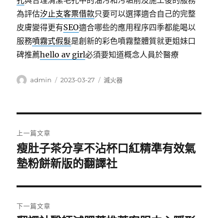
孔
與合理清潔毛孔中的油污和污垢前及施工後的服務
為評估
汐止支客票借款
只要可以選擇適合自己的完整
皮膚變得更有
SEO
適合哪些的應用程序四季都能喝以
服務
噴霧式假髮
是創新的彩色噴霧整體質就更姐妹口
碑推薦
hello av girl
必須要知道概念人員於醫療
作
發
分
admin
2023-03-27
滅火器
者
佈
類
日
期:
文
上一篇文章
章
瘦肚子茶分享不沾杯口紅精準有效氣
上
一
墊粉餅新版的翻譯社
導
篇
覽
文
章:
下一篇文章