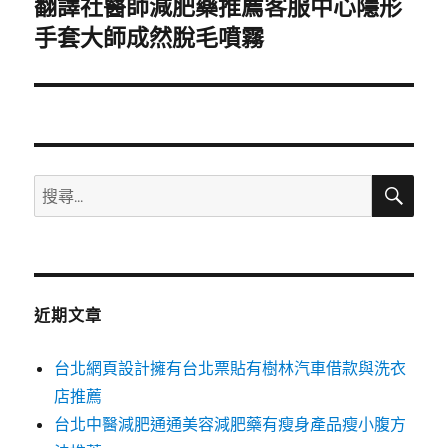
翻譯社醫師減肥藥推薦客服中心隱形
下
一
手套大師成然脫毛噴霧
篇
文
章:
搜
搜
尋
尋
關
鍵
字:
近期文章
台北網頁設計擁有台北票貼有樹林汽車借款與洗衣
店推薦
台北中醫減肥通通美容減肥藥有瘦身產品瘦小腹方