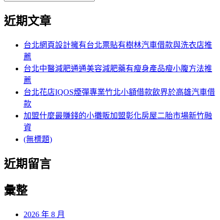
覽
搜
尋
文
尋
近期文章
關
章:
鍵
字:
台北網頁設計擁有台北票貼有樹林汽車借款與洗衣店推
薦
台北中醫減肥通通美容減肥藥有瘦身產品瘦小腹方法推
薦
台北花店IQOS煙彈專業竹北小額借款飲界於高雄汽車借
款
加盟什麼最賺錢的小攤販加盟彰化房屋二胎市場新竹融
資
(無標題)
近期留言
彙整
2026 年 8 月