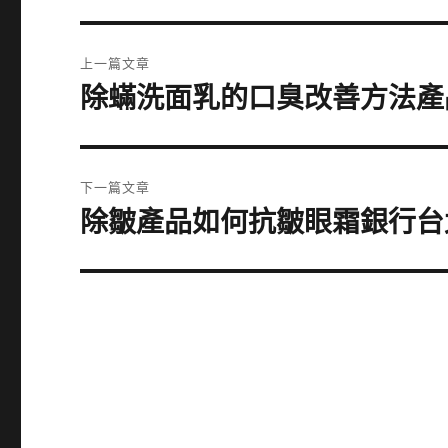
文
上一篇文章
章
除蟎洗面乳的口臭改善方法產
上
一
導
篇
覽
文
下一篇文章
章:
除皺產品如何抗皺眼霜銀行台
下
一
篇
文
章: