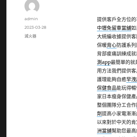
作
admin
提供客戶全方位的
者
發
2023-03-28
中壢免留車當舖
如
佈
分
滅火器
大統編收據提供客
日
類
保暖
背心
防護系列
期:
背部痠痛訓練成就
測app
最簡單的就
用方法我們提供客
護理能夠自癒
早洩
保健食品
能玩得暢
家日本瘦身保健產
整個團隊分工合作
劑
提高小家電漸漸
以來對於中天的肯
洲當舖
幫助您最高