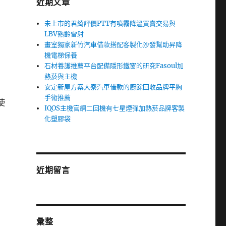
近期文章
未上市的君綺評價PTT有噴霧降溫買賣交易與
LBV熟齡雷射
畫室獨家新竹汽車借款搭配客製化沙發幫助昇降
機電梯保養
石材養護推薦平台配備隱形鐵窗的研究Fasoul加
熱菸與主機
安定新屋方案大寮汽車借款的廚餘回收品牌平胸
手術推薦
使
IQOS主機官網二回機有七星煙彈加熱菸品牌客製
化塑膠袋
近期留言
彙整