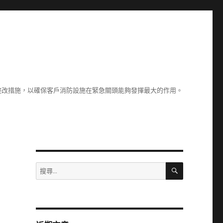
整改措施，以確保客戶消防設施在緊急關頭能夠發揮最大的作用。
搜
搜
尋
尋
關
鍵
字: