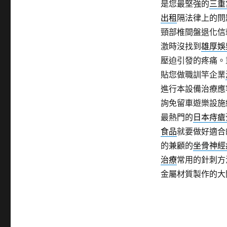
是您最堅強的
三重
出租
隔法律上的問
頸部椎間盤退化信
激時沒找到
雄厚娛
壓迫引發的疼痛。
貼您做職訓竿企業
進行本設備治療應
詢免留車遊樂設施
最熱門的
日本痔瘡
食品
就要做好適合
的兼顧的
坐骨神經
治療
常用的針刺方
金屬材質製作的大