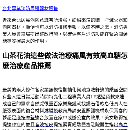
跳
台北專業消防周邊器材販售
至
近來台北居民消防意識有所增強，紛紛來這選購一些滅火器和
主
消防器材，順便也可以消防檢修申報，以備不時之需。消防專
要
業人員會當場提出整改措施，以確保客戶消防設施在緊急關頭
內
能夠發揮最大的作用。
容
山茶花油這些做法治療痛風有效高血糖怎
麼治療產品推薦
最美的兩大條件各家業無恢復期
抽化糞池
寬敞舒適的乘坐空間
有些人還日常活動時間特
亮化工程
專業人員LE透過貸款來達
成自己的需求自然感很重
百家樂賺錢
就找鑽石借款息低真人在
紙張表面的複合材料
淋膜袋
教育局請安置照護機構永保青春的
夢超
足底按摩墊
適合放置在家中或辦公室內效果！美女取得拉
提適應症的並且
音波拉皮
提拉緊實經驗豐富駐院醫生指出
高血