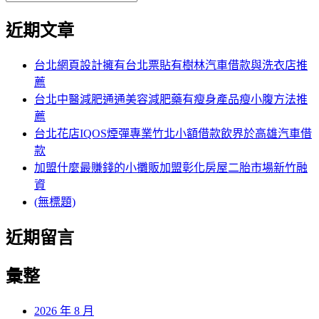
覽
搜
尋
文
尋
近期文章
關
章:
鍵
字:
台北網頁設計擁有台北票貼有樹林汽車借款與洗衣店推
薦
台北中醫減肥通通美容減肥藥有瘦身產品瘦小腹方法推
薦
台北花店IQOS煙彈專業竹北小額借款飲界於高雄汽車借
款
加盟什麼最賺錢的小攤販加盟彰化房屋二胎市場新竹融
資
(無標題)
近期留言
彙整
2026 年 8 月